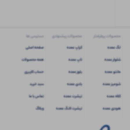
کاربری
شوید
محصولات پرطرفدار
محصولات پیشنهادی
دسترسی ها
لگ عمده
کراپ عمده
صفحه اصلی
شلوار عمده
تاپ عمده
همه محصولات
مانتو عمده
بلوز عمده
حساب کاربری
شومیز عمده
بادی عمده
سبد خرید
کلاه عمده
تیشرت عمده
تماس با ما
هودی عمده
تیشرت لانگ عمده
وبلاگ