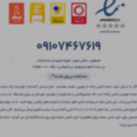
09107467619
اصفهان ، نقش جهان ، کوچه شهیدان حسام زاده
بن بست شهیدبرزمهری-بن(جیهانی) ، پلاک : 0.0 ، طبقه 2
مشاهده بر روی نقشه📍
اگر به دنبال خرید عمده لباس زنانه با بهترین قیمت هستید، جای درستی آمده‌اید! تولیدیم یک سایت
عمده فروشی لباس زنانه است که محصولاتش را مستقیم از تولیدی خودمان و بدون واسطه، به دست
شما می‌رساند. این یعنی شما می‌توانید لباس های عمده را با قیمت‌های رقابتی تهیه کنید. ما در تولیدیم
انواع لباس زنانه را در پک های (2، 4، 6، 8، 10 یا 12 تایی) آماده و به سراسر کشور ارسال می‌کنیم. اگر دنبال
منبعی برای خرید لباس عمده برای مغازه و یا خرید لباس عمده برای پیج اینستاگرام تان می گردید، حتما به
ما سری بزنید!