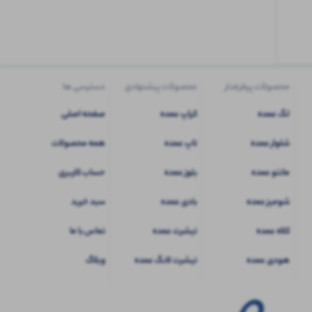
کاربری
شوید
محصولات پرطرفدار
محصولات پیشنهادی
دسترسی ها
لگ عمده
کراپ عمده
صفحه اصلی
شلوار عمده
تاپ عمده
همه محصولات
مانتو عمده
بلوز عمده
حساب کاربری
شومیز عمده
بادی عمده
سبد خرید
کلاه عمده
تیشرت عمده
تماس با ما
هودی عمده
تیشرت لانگ عمده
وبلاگ