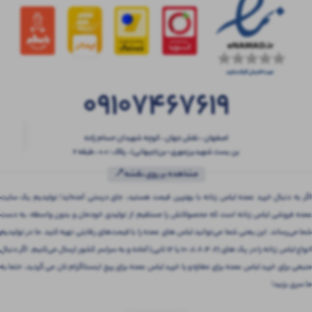
09107467619
اصفهان ، نقش جهان ، کوچه شهیدان حسام زاده
بن بست شهیدبرزمهری-بن(جیهانی) ، پلاک : 0.0 ، طبقه 2
مشاهده بر روی نقشه📍
اگر به دنبال خرید عمده لباس زنانه با بهترین قیمت هستید، جای درستی آمده‌اید! تولیدیم یک سایت
عمده فروشی لباس زنانه است که محصولاتش را مستقیم از تولیدی خودمان و بدون واسطه، به دست
شما می‌رساند. این یعنی شما می‌توانید لباس های عمده را با قیمت‌های رقابتی تهیه کنید. ما در تولیدیم
انواع لباس زنانه را در پک های (2، 4، 6، 8، 10 یا 12 تایی) آماده و به سراسر کشور ارسال می‌کنیم. اگر دنبال
منبعی برای خرید لباس عمده برای مغازه و یا خرید لباس عمده برای پیج اینستاگرام تان می گردید، حتما به
ما سری بزنید!