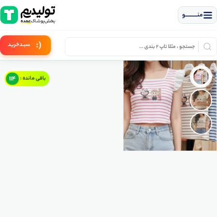
منــــــــــــو
(:
سبـد
خرید
114
باقی مانده :