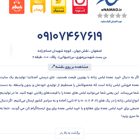
09107467619
اصفهان ، نقش جهان ، کوچه شهیدان حسام زاده
بن بست شهیدبرزمهری-بن(جیهانی) ، پلاک : 0.0 ، طبقه 2
مشاهده بر روی نقشه📍
اگر به دنبال خرید عمده لباس زنانه با بهترین قیمت هستید، جای درستی آمده‌اید! تولیدیم یک سایت
عمده فروشی لباس زنانه است که محصولاتش را مستقیم از تولیدی خودمان و بدون واسطه، به دست
شما می‌رساند. این یعنی شما می‌توانید لباس های عمده را با قیمت‌های رقابتی تهیه کنید. ما در تولیدیم
انواع لباس زنانه را در پک های (2، 4، 6، 8، 10 یا 12 تایی) آماده و به سراسر کشور ارسال می‌کنیم. اگر دنبال
منبعی برای خرید لباس عمده برای مغازه و یا خرید لباس عمده برای پیج اینستاگرام تان می گردید، حتما به
ما سری بزنید!
برگشت به بالا