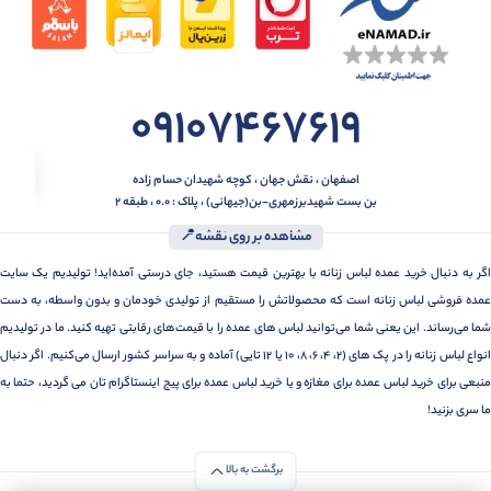
09107467619
اصفهان ، نقش جهان ، کوچه شهیدان حسام زاده
بن بست شهیدبرزمهری-بن(جیهانی) ، پلاک : 0.0 ، طبقه 2
مشاهده بر روی نقشه📍
اگر به دنبال خرید عمده لباس زنانه با بهترین قیمت هستید، جای درستی آمده‌اید! تولیدیم یک سایت
عمده فروشی لباس زنانه است که محصولاتش را مستقیم از تولیدی خودمان و بدون واسطه، به دست
شما می‌رساند. این یعنی شما می‌توانید لباس های عمده را با قیمت‌های رقابتی تهیه کنید. ما در تولیدیم
انواع لباس زنانه را در پک های (2، 4، 6، 8، 10 یا 12 تایی) آماده و به سراسر کشور ارسال می‌کنیم. اگر دنبال
منبعی برای خرید لباس عمده برای مغازه و یا خرید لباس عمده برای پیج اینستاگرام تان می گردید، حتما به
ما سری بزنید!
برگشت به بالا