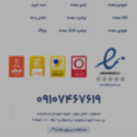
شومیز عمده
بادی عمده
سبد خرید
کلاه عمده
تیشرت عمده
تماس با ما
هودی عمده
تیشرت لانگ عمده
وبلاگ
09107467619
اصفهان ، نقش جهان ، کوچه شهیدان حسام زاده
بن بست شهیدبرزمهری-بن(جیهانی) ، پلاک : 0.0 ، طبقه 2
مشاهده بر روی نقشه📍