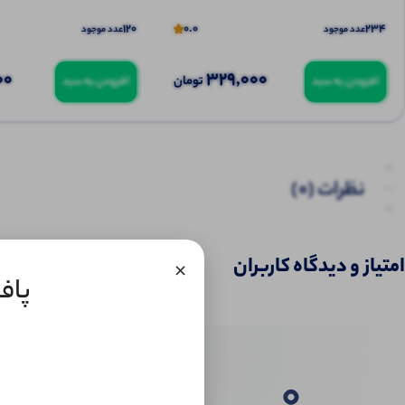
120
0.0
234
عدد موجود
عدد موجود
00
329,000
تومان
افزودن به سبد
افزودن به سبد
نظرات (0)
امتیاز و دیدگاه کاربران
×
پافر
0