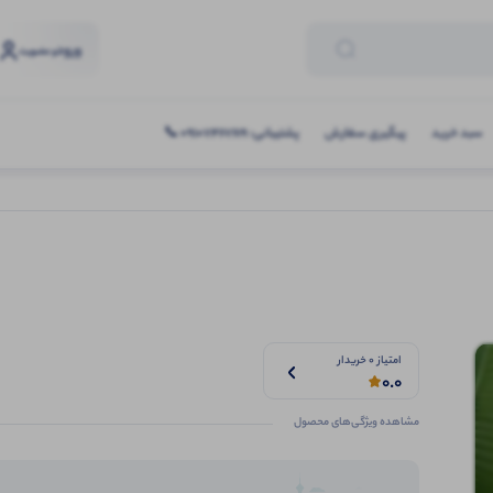
ورود
و عضویت
سبد خرید
پیگیری سفارش
پشتیبانی: 09107467619 📞
امتیاز 0 خریدار
0.0
مشاهده ویژگی‌های محصول