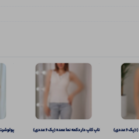
6 عددی)
تاپ کاپ دار دکمه نما عمده (پک 6 عددی)
پولوشرت یقه