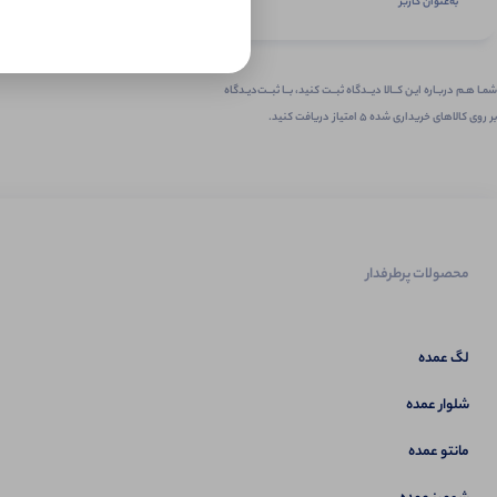
به‌عنوان کاربر
شمـا هـم دربـاره ایـن کــالا دیــدگاه ثبــت کنید، بــا ثبــت‌دیـدگاه
بر روی کالاهای خریداری شده ۵ امتیاز دریافت کنید.
محصولات پرطرفدار
لگ عمده
شلوار عمده
مانتو عمده