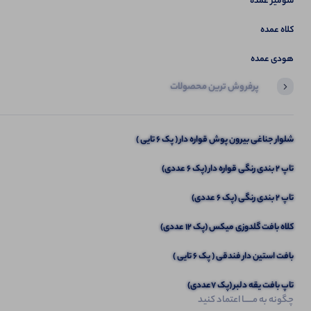
شومیز عمده
کلاه عمده
هودی عمده
پرفروش ترین محصولات
آخرین محصولاتی که بازدید کردید
پافر سیلیکونی كمر گت مشکی (پک 3 عددی)
شلوار جناغی بیرون پوش قواره دار ( پک 6 تایی )
تاپ ۲ بندی رنگی قواره دار (پک 6 عددی)
تاپ 2 بندی رنگی (پک 6 عددی)
کلاه بافت گلدوزی میکس (پک 12 عددی)
بافت استین دار فندقی ( پک 6 تایی )
تاپ بافت یقه دلبر (پک 7عددی)
چگونه به مــــــا اعتماد کنید