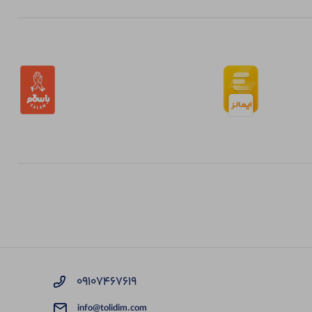
09107467619
info@tolidim.com