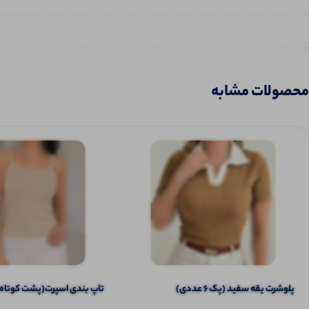
محصولات مشابه
پلوشرت یقه سفید (پک 6 عددی)
تاپ بندی اسپرت(پشت کوتاه ) (پک 