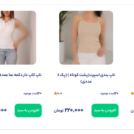
شما هم می‌توانید در مورد این کالا نظر دهید.
ول را قبلا خریده باشید، دیدگاه شما به عنوان خریدار ثبت خواهد شد. همچنین در صورت
تمایل می‌توانید به صورت ناشناس نیز دیدگاه خود را ثبت کنید.
تاپ بندی اسپرت(پشت کوتاه ) (پک 6
تاپ کاپ دار دکمه نما عمده (پک 6
عددی)
120
0.0
120
عدد موجود
عدد موجود
000
220,000
ن
تومان
افزودن به سبد
افزودن به سبد