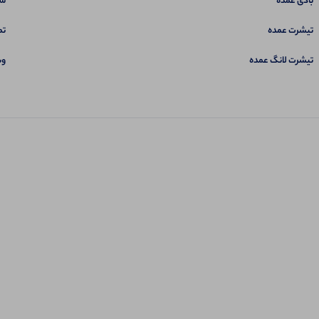
بادی عمده
سب
تیشرت عمده
تم
تیشرت لانگ عمده
وب