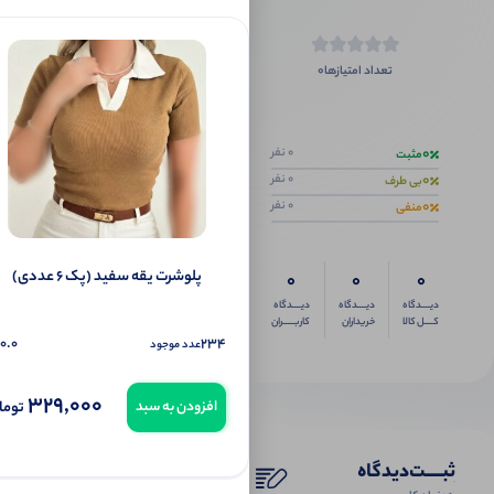
0
تعداد امتیازها
اگر این محص
0
0 نفر
مثبت
0
0 نفر
بی طرف
0
0 نفر
منفی
پلوشرت یقه سفید (پک 6 عددی)
0
0
0
دیــــدگاه
دیــــدگاه
دیــــدگاه
کــــل کالا
خریداران
کاربـــــران
0.0
234
عدد موجود
329,000
توما
افزودن به سبد
ثبـــــت‌دیدگاه