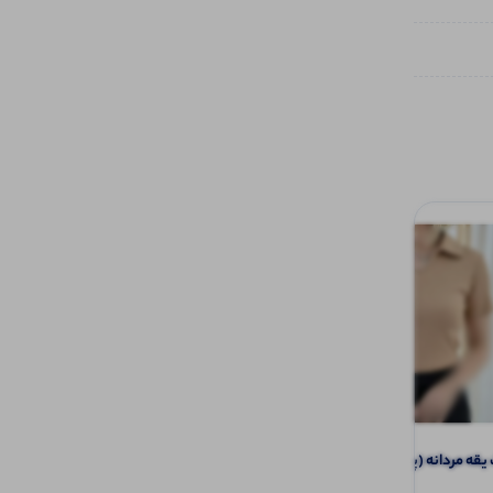
 مردانه (پک 6 عددی)
تیشرت نیم آستین (یقه مردانه ) (پک 6
عددی)