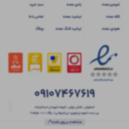
شومیز عمده
بادی عمده
سبد خرید
کلاه عمده
تیشرت عمده
تماس با ما
هودی عمده
تیشرت لانگ عمده
وبلاگ
09107467619
اصفهان ، نقش جهان ، کوچه شهیدان حسام زاده
بن بست شهیدبرزمهری-بن(جیهانی) ، پلاک : 0.0 ، طبقه 2
مشاهده بر روی نقشه📍