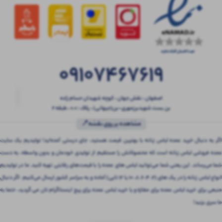
09107467619
اصفهان ، نقش جهان ، کوچه شهیدان حسام زاده
بن بست شهیدبرزمهری-بن(جیهانی) ، پلاک : 0.0 ، طبقه 2
مشاهده بر روی نقشه📍
اگر به دنبال خرید عمده لباس زنانه با بهترین قیمت هستید، جای درستی آمده‌اید! تولیدیم یک سایت
عمده فروشی لباس زنانه است که محصولاتش را مستقیم از تولیدی خودمان و بدون واسطه، به دست
شما می‌رساند. این یعنی شما می‌توانید لباس های عمده را با قیمت‌های رقابتی تهیه کنید. ما در تولیدیم
انواع لباس زنانه را در پک های (2، 4، 6، 8، 10 یا 12 تایی) آماده و به سراسر کشور ارسال می‌کنیم. اگر دنبال
منبعی برای خرید لباس عمده برای مغازه و یا خرید لباس عمده برای پیج اینستاگرام تان می گردید، حتما به
ما سری بزنید!