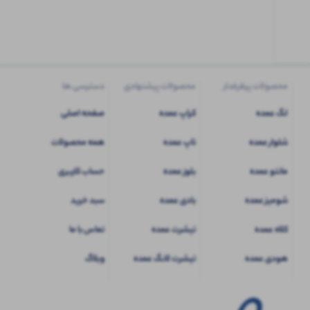
کاربری
شوید
محصولات پرطرفدار
محصولات پیشنهادی
دسترسی ها
لگ عمده
کراپ عمده
صفحه اصلی
شلوار عمده
تاپ عمده
همه محصولات
مانتو عمده
بلوز عمده
حساب کاربری
شومیز عمده
بادی عمده
سبد خرید
کلاه عمده
تیشرت عمده
تماس با ما
هودی عمده
تیشرت لانگ عمده
وبلاگ