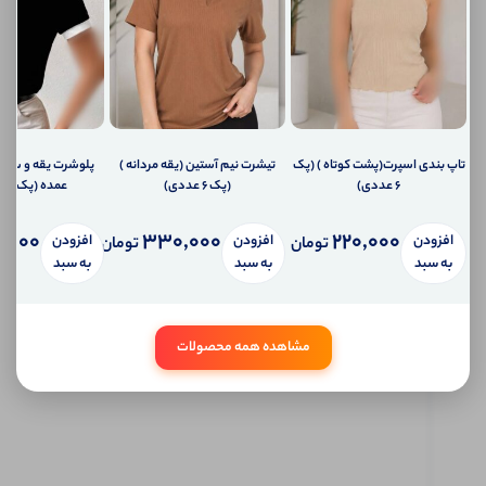
شما
اطلاع
دهیم؟
ارسال
ایمیل
به
ایمیل
شما
تاپ بندی اسپرت(پشت کوتاه ) (پک
تیشرت نیم آستین (یقه مردانه )
پلوشرت یقه و سر 
ارسال
6 عددی)
(پک 6 عددی)
عمده (پک 5 عددی)
پیامک
به
تلفن
,000
330,000
220,000
افزودن
افزودن
افزودن
تومان
تومان
همراه
به سبد
به سبد
به سبد
شما
سیستم
پیام
شخصی
مشاهده همه محصولات
آی شاپ
ابتدا
وارد
حساب