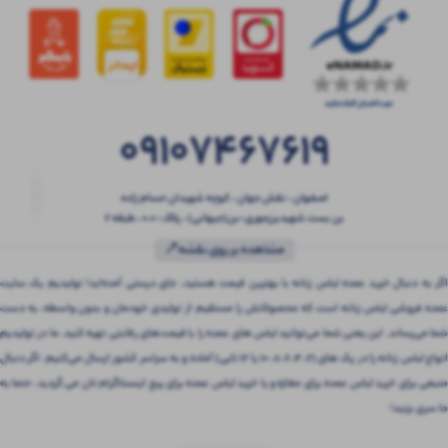
09107467619
اصفهان ، نقش جهان ، کوچه شهیدان حسام زاده
بن بست شهیدبرزمهری-بن(جیهانی) ، پلاک : 0.0 ، طبقه 2
مشاهده بر روی نقشه📍
اگر به دنبال خرید عمده لباس زنانه با بهترین قیمت هستید، جای درستی آمده‌اید! تولیدیم یک سایت
عمده فروشی لباس زنانه است که محصولاتش را مستقیم از تولیدی خودمان و بدون واسطه، به دست
شما می‌رساند. این یعنی شما می‌توانید لباس های عمده را با قیمت‌های رقابتی تهیه کنید. ما در تولیدیم
انواع لباس زنانه را در پک های (2، 4، 6، 8، 10 یا 12 تایی) آماده و به سراسر کشور ارسال می‌کنیم. اگر دنبال
منبعی برای خرید لباس عمده برای مغازه و یا خرید لباس عمده برای پیج اینستاگرام تان می گردید، حتما به
ما سری بزنید!