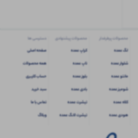
کاربری
شوید
محصولات پرطرفدار
محصولات پیشنهادی
دسترسی ها
لگ عمده
کراپ عمده
صفحه اصلی
شلوار عمده
تاپ عمده
همه محصولات
مانتو عمده
بلوز عمده
حساب کاربری
شومیز عمده
بادی عمده
سبد خرید
کلاه عمده
تیشرت عمده
تماس با ما
هودی عمده
تیشرت لانگ عمده
وبلاگ