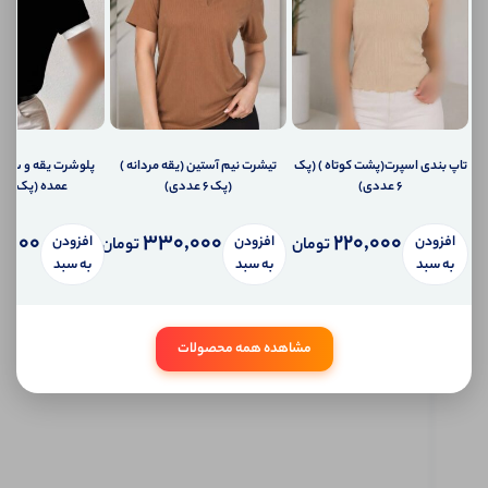
شما
اطلاع
دهیم؟
ارسال
ایمیل
به
ایمیل
شما
تاپ بندی اسپرت(پشت کوتاه ) (پک
تیشرت نیم آستین (یقه مردانه )
پلوشرت یقه و سر 
ارسال
6 عددی)
(پک 6 عددی)
عمده (پک 5 عددی)
پیامک
به
تلفن
,000
330,000
220,000
افزودن
افزودن
افزودن
تومان
تومان
همراه
به سبد
به سبد
به سبد
شما
سیستم
پیام
شخصی
مشاهده همه محصولات
آی شاپ
ابتدا
وارد
حساب