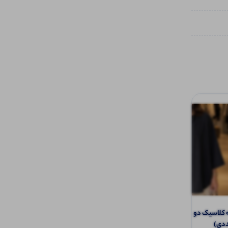
مانتو یقه کلاسیک دو دکمه محرمی عمده
کراپ دکمه فلزی دوجیب عمده (پک 6 عددی)