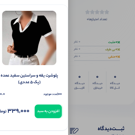
0
تعداد امتیازها
اگر این محص
0
0 نفر
مثبت
0
0 نفر
بی طرف
0
0 نفر
منفی
پلوشرت یقه و سر استین سفید عمده
0
0
0
(پک 5 عددی)
دیــــدگاه
دیــــدگاه
دیــــدگاه
کــــل کالا
خریداران
کاربـــــران
0.0
100
عدد موجود
339,000
توما
افزودن به سبد
ثبـــــت‌دیدگاه