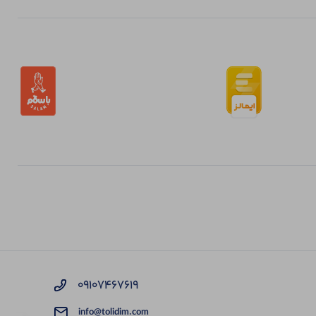
09107467619
info@tolidim.com