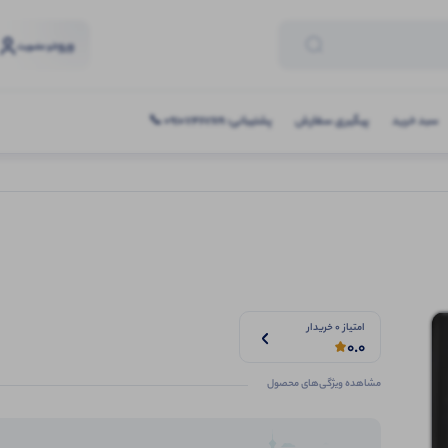
ورود
و عضویت
سبد خرید
پیگیری سفارش
پشتیبانی: 09107467619 📞
امتیاز 0 خریدار
0.0
مشاهده ویژگی‌های محصول