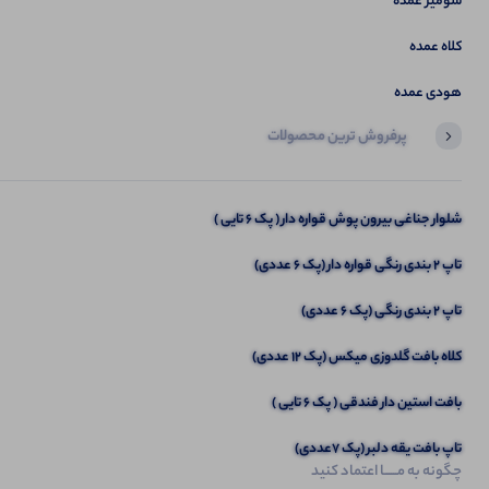
شومیز عمده
کلاه عمده
هودی عمده
پرفروش ترین محصولات
آخرین محصولاتی که بازدید کردید
مانتو دوجیب بزرگ فرانک (پک 4 عددی)
شلوار جناغی بیرون پوش قواره دار ( پک 6 تایی )
تاپ ۲ بندی رنگی قواره دار (پک 6 عددی)
تاپ 2 بندی رنگی (پک 6 عددی)
کلاه بافت گلدوزی میکس (پک 12 عددی)
بافت استین دار فندقی ( پک 6 تایی )
تاپ بافت یقه دلبر (پک 7عددی)
چگونه به مــــــا اعتماد کنید