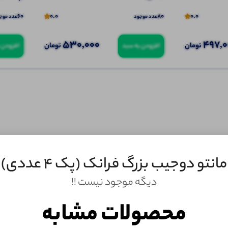
60
0.0
80
0.0
عدد موجود
عدد موج
530,000
497,
تومان
تومان
افزودن به سبد
افزودن 
مانتو دوجیب بزرگ فرانک (پک 4 عددی)
دیگه موجود نیست !!
ثبـــــت‌دیدگاه
محصولات مشابه
به‌عنوان کاربر