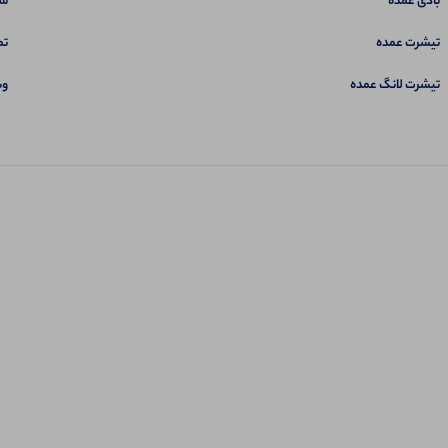
بادی عمده
سب
تیشرت عمده
تم
تیشرت لانگ عمده
وب