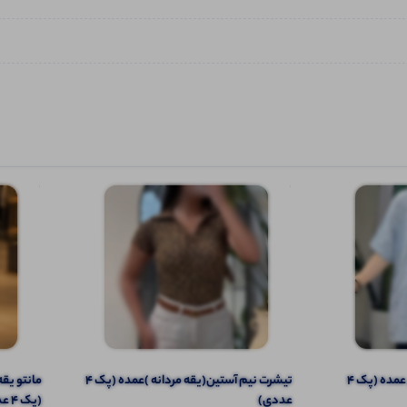
مانتو کیمینویی قواره رستمی عمده (پک 4
تیشرت نیم آستین(یقه مردانه )عمده (پک 4
عددی)
(پک 4 عددی)