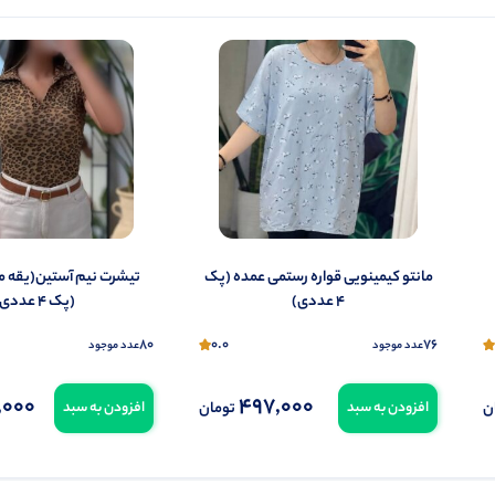
شما هم می‌توانید در مورد این کالا نظر دهید.
ول را قبلا خریده باشید، دیدگاه شما به عنوان خریدار ثبت خواهد شد. همچنین در صورت
تمایل می‌توانید به صورت ناشناس نیز دیدگاه خود را ثبت کنید.
مانتو کیمینویی قواره رستمی عمده (پک
تیشرت نیم آستین(یقه مر
4 عددی)
(پک 4 عددی)
80
0.0
76
عدد موجود
عدد موجود
,000
497,000
ن
تومان
افزودن به سبد
افزودن به سبد