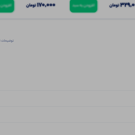
170,000
329,
تومان
تومان
افزودن به سبد
افزودن 
توضیحات ت