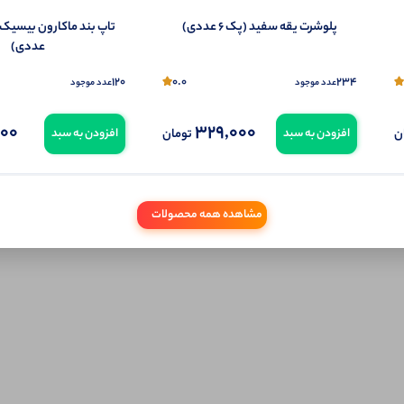
پلوشرت یقه سفید (پک 6 عددی)
عددی)
120
0.0
234
عدد موجود
عدد موجود
000
329,000
ن
تومان
افزودن به سبد
افزودن به سبد
مشاهده همه محصولات