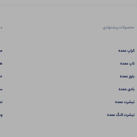
محصولات پیشنهادی
دس
کراپ عمده
صف
تاپ عمده
هم
بلوز عمده
حس
بادی عمده
سب
تیشرت عمده
تم
تیشرت لانگ عمده
وب