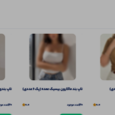
تاپ بند ماکارون بیسیک عمده (پک 6 عددی)
تاپ بندی ا
120
0.0
120
0.0
عدد موجود
عدد موج