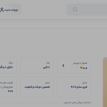
ورود
و عضویت
پک
رنگ
امتیاز 0 خریدار
8 تایی
دارای 8
0.0
فروش
سایز
سایر
قیمت هر عدد
فری سایز تا 48
تضمین دوخت و کیفیت
هزارتومان )
309
مشاهده ویژگی‌های محصول