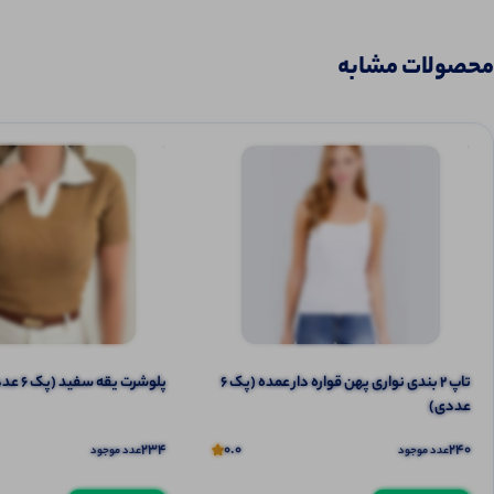
محصولات مشابه
تاپ ۲ بندی نواری پهن قواره دار عمده (پک 6
پلوشرت یقه سفید (پک 6 عددی)
عددی)
234
0.0
240
عدد موجود
عدد موجود