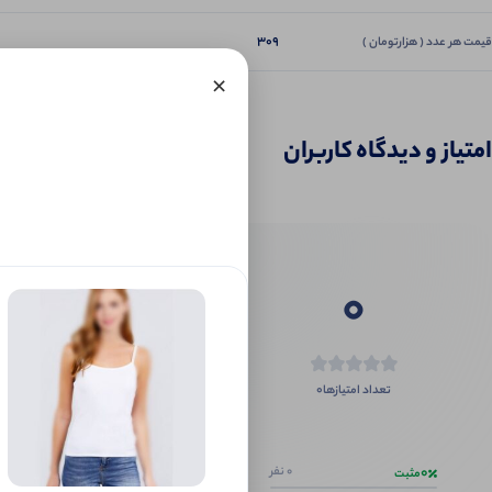
309
قیمت هر عدد ( هزارتومان )
×
امتیاز و دیدگاه کاربران
0
0
تعداد امتیازها
اگر این محص
0
0 نفر
مثبت