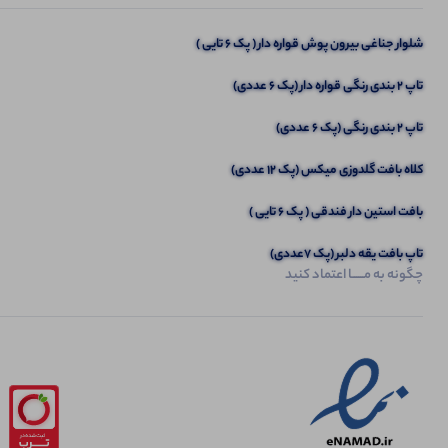
مانتو داکرون (پک 8 عددی)
شلوار جناغی بیرون پوش قواره دار ( پک 6 تایی )
تاپ ۲ بندی رنگی قواره دار (پک 6 عددی)
تاپ 2 بندی رنگی (پک 6 عددی)
کلاه بافت گلدوزی میکس (پک 12 عددی)
بافت استین دار فندقی ( پک 6 تایی )
تاپ بافت یقه دلبر (پک 7عددی)
چگونه به مــــــا اعتماد کنید