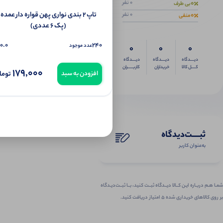
0
0 نفر
بی طرف
تاپ ۲ بندی نواری پهن قواره دار عمده
0
0 نفر
منفی
(پک 6 عددی)
0.0
240
عدد موجود
0
0
0
دیــــدگاه
دیــــدگاه
دیــــدگاه
کــــل کالا
خریداران
کاربـــــران
179,000
توما
افزودن به سبد
ثبـــــت‌دیدگاه
به‌عنوان کاربر
شمـا هـم دربـاره ایـن کــالا دیــدگاه ثبــت کنید، بــا ثبــت‌دیـدگاه
بر روی کالاهای خریداری شده ۵ امتیاز دریافت کنید.