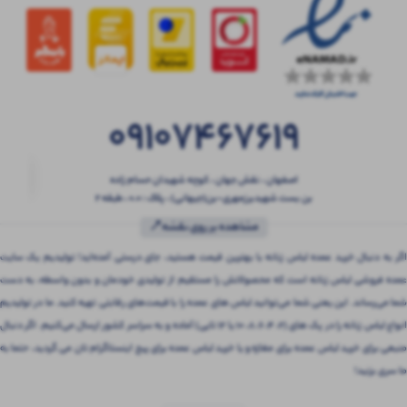
09107467619
اصفهان ، نقش جهان ، کوچه شهیدان حسام زاده
بن بست شهیدبرزمهری-بن(جیهانی) ، پلاک : 0.0 ، طبقه 2
مشاهده بر روی نقشه📍
اگر به دنبال خرید عمده لباس زنانه با بهترین قیمت هستید، جای درستی آمده‌اید! تولیدیم یک سایت
عمده فروشی لباس زنانه است که محصولاتش را مستقیم از تولیدی خودمان و بدون واسطه، به دست
شما می‌رساند. این یعنی شما می‌توانید لباس های عمده را با قیمت‌های رقابتی تهیه کنید. ما در تولیدیم
انواع لباس زنانه را در پک های (2، 4، 6، 8، 10 یا 12 تایی) آماده و به سراسر کشور ارسال می‌کنیم. اگر دنبال
منبعی برای خرید لباس عمده برای مغازه و یا خرید لباس عمده برای پیج اینستاگرام تان می گردید، حتما به
ما سری بزنید!