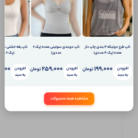
شما
اطلاع
دهیم؟
ارسال
ایمیل
به
ایمیل
شما
تاپ طرح دوتیکه ۴ بندی چاپ دار
تاپ دوبندی سوتینی عمده (پک 6
تاپ یقه خشتی دوخت
ارسال
عمده (پک 4 عددی)
عددی)
(پک 6 عددی)
پیامک
به
تلفن
,000
259,000
199,000
افزودن
افزودن
افزودن
تومان
تومان
همراه
به سبد
به سبد
به سبد
شما
سیستم
پیام
شخصی
مشاهده همه محصولات
آی شاپ
ابتدا
وارد
حساب