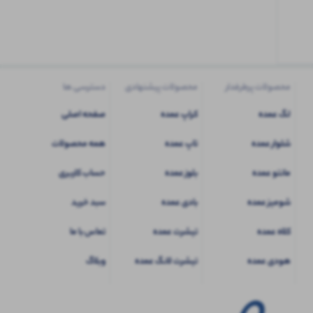
کاربری
شوید
محصولات پرطرفدار
محصولات پیشنهادی
دسترسی ها
لگ عمده
کراپ عمده
صفحه اصلی
شلوار عمده
تاپ عمده
همه محصولات
مانتو عمده
بلوز عمده
حساب کاربری
شومیز عمده
بادی عمده
سبد خرید
کلاه عمده
تیشرت عمده
تماس با ما
هودی عمده
تیشرت لانگ عمده
وبلاگ