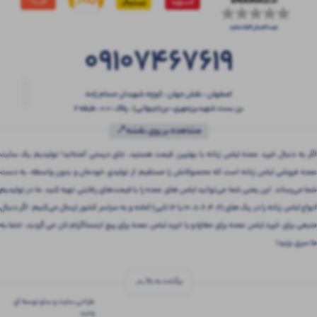
09107467619
اصفهان ، نقش جهان ، کوچه شهیدان حسام زاده
بن بست شهیدبرزمهری-بن(جیهانی) ، پلاک : 0.0 ، طبقه 2
مشاهده بر روی نقشه📍
اگر به دنبال خرید عمده لباس زنانه با بهترین قیمت هستید، جای درستی آمده‌اید! تولیدیم یک سایت
عمده فروشی لباس زنانه است که محصولاتش را مستقیم از تولیدی خودمان و بدون واسطه، به دست
شما می‌رساند. این یعنی شما می‌توانید لباس های عمده را با قیمت‌های رقابتی تهیه کنید. ما در تولیدیم
انواع لباس زنانه را در پک های (2، 4، 6، 8، 10 یا 12 تایی) آماده و به سراسر کشور ارسال می‌کنیم. اگر دنبال
منبعی برای خرید لباس عمده برای مغازه و یا خرید لباس عمده برای پیج اینستاگرام تان می گردید، حتما به
ما سری بزنید!
برگشت به بالا
طراحی سایت و سئو توسط آی
وحید