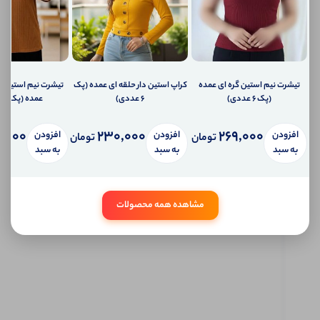
ارسال
ایمیل
به
ایمیل
شما
ارسال
پیامک
تیشرت نیم‌ استین گره ای عمده
کراپ استین دار حلقه ای عمده (پک
تیشرت نیم استین ق
به
(پک 6 عددی)
6 عددی)
عمده (پک 6 عددی)
تلفن
همراه
,000
230,000
269,000
شما
افزودن
افزودن
افزودن
تومان
تومان
سیستم
به سبد
به سبد
به سبد
پیام
شخصی
آی شاپ
مشاهده همه محصولات
ابتدا
وارد
حساب
کاربری
شوید