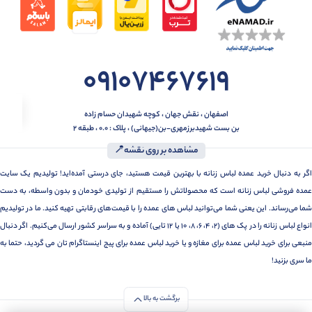
09107467619
اصفهان ، نقش جهان ، کوچه شهیدان حسام زاده
بن بست شهیدبرزمهری-بن(جیهانی) ، پلاک : 0.0 ، طبقه 2
مشاهده بر روی نقشه📍
اگر به دنبال خرید عمده لباس زنانه با بهترین قیمت هستید، جای درستی آمده‌اید! تولیدیم یک سایت
عمده فروشی لباس زنانه است که محصولاتش را مستقیم از تولیدی خودمان و بدون واسطه، به دست
شما می‌رساند. این یعنی شما می‌توانید لباس های عمده را با قیمت‌های رقابتی تهیه کنید. ما در تولیدیم
انواع لباس زنانه را در پک های (2، 4، 6، 8، 10 یا 12 تایی) آماده و به سراسر کشور ارسال می‌کنیم. اگر دنبال
منبعی برای خرید لباس عمده برای مغازه و یا خرید لباس عمده برای پیج اینستاگرام تان می گردید، حتما به
ما سری بزنید!
برگشت به بالا