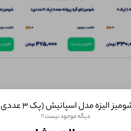
تیشرت نیم آستین (یقه مردانه ) (پک 6
شومیز جلو گره پروانه عمده (پک 4 عددی)
شومیز جلو 
80
0.0
80
0.0
عدد موجود
عدد موج
475,000
330,
تومان
تومان
افزودن به سبد
افزودن 
ومیز الیزه مدل اسپانیش (پک 3 عددی)
دیگه موجود نیست !!