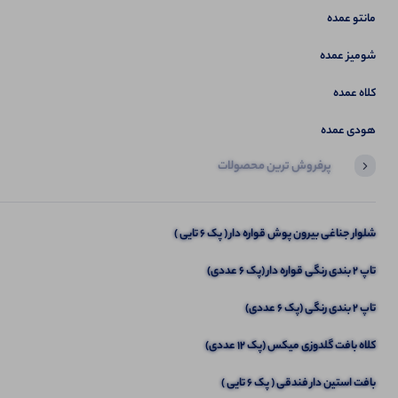
مانتو عمده
شومیز عمده
کلاه عمده
هودی عمده
پرفروش ترین محصولات
آخرین محصولاتی که بازدید کردید
شومیز الیزه مدل اسپانیش (پک 3 عددی)
شلوار جناغی بیرون پوش قواره دار ( پک 6 تایی )
تاپ ۲ بندی رنگی قواره دار (پک 6 عددی)
تاپ 2 بندی رنگی (پک 6 عددی)
کلاه بافت گلدوزی میکس (پک 12 عددی)
بافت استین دار فندقی ( پک 6 تایی )