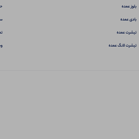
بلوز عمده
حس
بادی عمده
سب
تیشرت عمده
تم
تیشرت لانگ عمده
وب