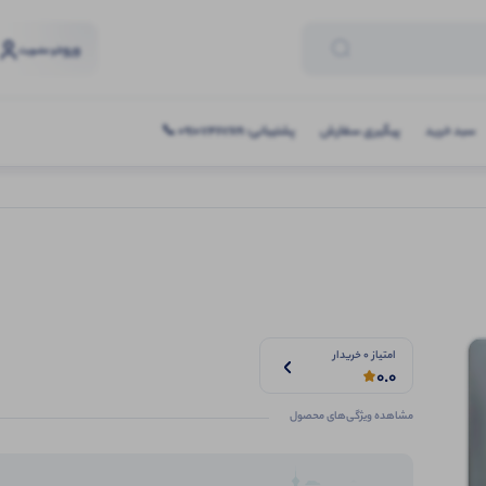
ورود
و عضویت
سبد خرید
پیگیری سفارش
پشتیبانی: 09107467619 📞
امتیاز 0 خریدار
0.0
مشاهده ویژگی‌های محصول