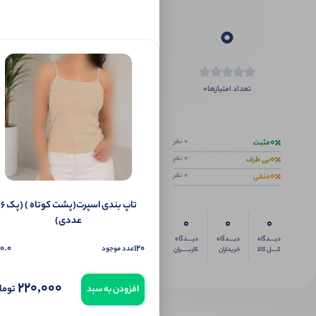
0
0
تعداد امتیازها
اگر این محص
0
0 نفر
مثبت
0
0 نفر
بی طرف
0
0 نفر
منفی
تاپ بندی اسپرت(پشت کوتاه ) (پک 6
عددی)
0
0
0
دیــــدگاه
دیــــدگاه
دیــــدگاه
0.0
120
عدد موجود
کــــل کالا
خریداران
کاربـــــران
220,000
توما
افزودن به سبد