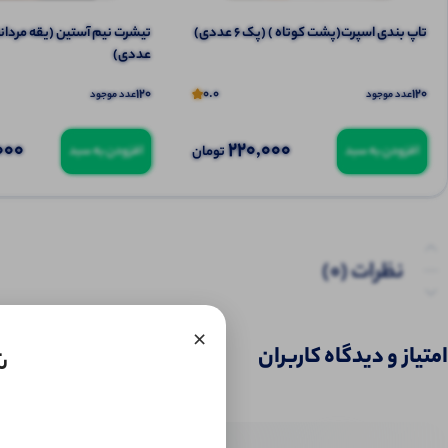
تاپ بندی اسپرت(پشت کوتاه ) (پک 6 عددی)
عددی)
120
0.0
120
عدد موجود
عدد موجود
000
220,000
تومان
افزودن به سبد
افزودن به سبد
نظرات (0)
×
امتیاز و دیدگاه کاربران
ش