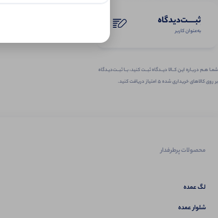
ثبـــــت‌دیدگاه
به‌عنوان کاربر
شمـا هـم دربـاره ایـن کــالا دیــدگاه ثبــت کنید، بــا ثبــت‌دیـدگاه
بر روی کالاهای خریداری شده ۵ امتیاز دریافت کنید.
محصولات پرطرفدار
لگ عمده
شلوار عمده