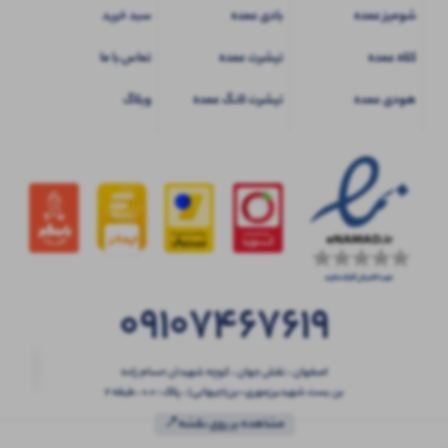
شومیز عمده
بادی عمده
سبد خرید
کلاه عمده
تیشرت عمده
تماس با ما
هودی عمده
تیشرت لانگ عمده
وبلاگ
09107467619
اصفهان ، نقش جهان ، کوچه شهیدان حسام زاده
بن بست شهیدبرزمهری-بن(جیهانی) ، پلاک : 0.0 ، طبقه 2
مشاهده بر روی نقشه📍