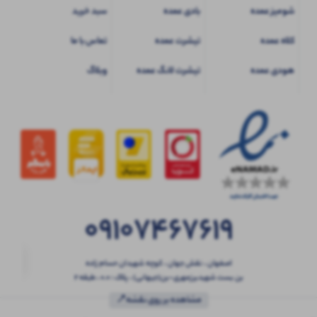
شومیز عمده
بادی عمده
سبد خرید
کلاه عمده
تیشرت عمده
تماس با ما
هودی عمده
تیشرت لانگ عمده
وبلاگ
09107467619
اصفهان ، نقش جهان ، کوچه شهیدان حسام زاده
بن بست شهیدبرزمهری-بن(جیهانی) ، پلاک : 0.0 ، طبقه 2
مشاهده بر روی نقشه📍