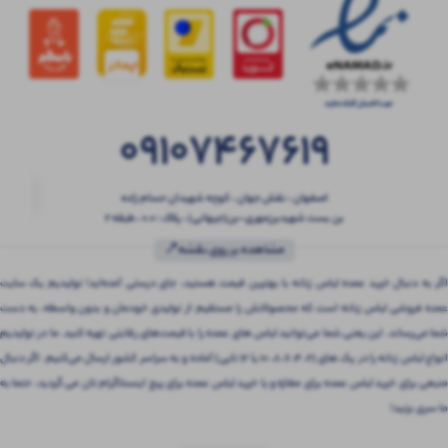
09107467619
اصفهان ، نقش جهان ، کوچه شهیدان حسام زاده
بن بست شهیدبرزمهری-بن(جیهانی) ، پلاک : 0.0 ، طبقه 2
مشاهده بر روی نقشه📍
اگر به دنبال خرید عمده لباس زنانه با بهترین قیمت هستید، جای درستی آمده‌اید! تولیدیم یک سایت
عمده فروشی لباس زنانه است که محصولاتش را مستقیم از تولیدی خودمان و بدون واسطه، به دست
شما می‌رساند. این یعنی شما می‌توانید لباس های عمده را با قیمت‌های رقابتی تهیه کنید. ما در تولیدیم
انواع لباس زنانه را در پک های (2، 4، 6، 8، 10 یا 12 تایی) آماده و به سراسر کشور ارسال می‌کنیم. اگر دنبال
منبعی برای خرید لباس عمده برای مغازه و یا خرید لباس عمده برای پیج اینستاگرام تان می گردید، حتما به
ما سری بزنید!