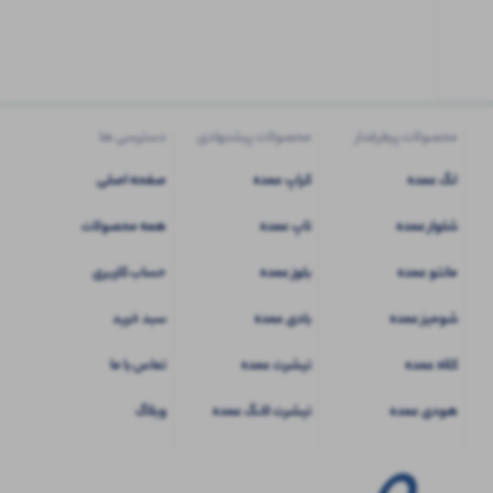
کاربری
شوید
محصولات پرطرفدار
محصولات پیشنهادی
دسترسی ها
لگ عمده
کراپ عمده
صفحه اصلی
شلوار عمده
تاپ عمده
همه محصولات
مانتو عمده
بلوز عمده
حساب کاربری
شومیز عمده
بادی عمده
سبد خرید
کلاه عمده
تیشرت عمده
تماس با ما
هودی عمده
تیشرت لانگ عمده
وبلاگ