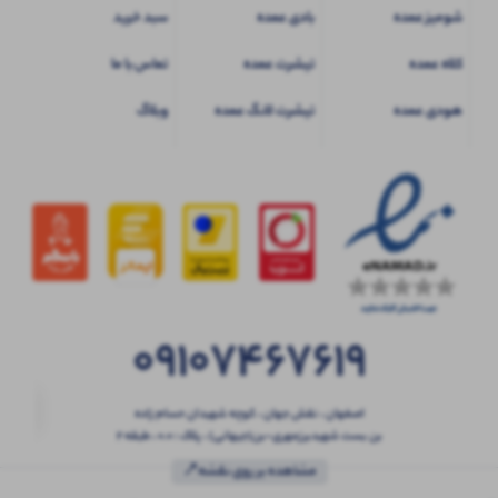
شومیز عمده
بادی عمده
سبد خرید
کلاه عمده
تیشرت عمده
تماس با ما
هودی عمده
تیشرت لانگ عمده
وبلاگ
09107467619
اصفهان ، نقش جهان ، کوچه شهیدان حسام زاده
بن بست شهیدبرزمهری-بن(جیهانی) ، پلاک : 0.0 ، طبقه 2
مشاهده بر روی نقشه📍