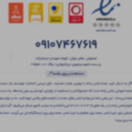
09107467619
اصفهان ، نقش جهان ، کوچه شهیدان حسام زاده
بن بست شهیدبرزمهری-بن(جیهانی) ، پلاک : 0.0 ، طبقه 2
مشاهده بر روی نقشه📍
اگر به دنبال خرید عمده لباس زنانه با بهترین قیمت هستید، جای درستی آمده‌اید! تولیدیم یک سایت
عمده فروشی لباس زنانه است که محصولاتش را مستقیم از تولیدی خودمان و بدون واسطه، به دست
شما می‌رساند. این یعنی شما می‌توانید لباس های عمده را با قیمت‌های رقابتی تهیه کنید. ما در تولیدیم
انواع لباس زنانه را در پک های (2، 4، 6، 8، 10 یا 12 تایی) آماده و به سراسر کشور ارسال می‌کنیم. اگر دنبال
منبعی برای خرید لباس عمده برای مغازه و یا خرید لباس عمده برای پیج اینستاگرام تان می گردید، حتما به
ما سری بزنید!