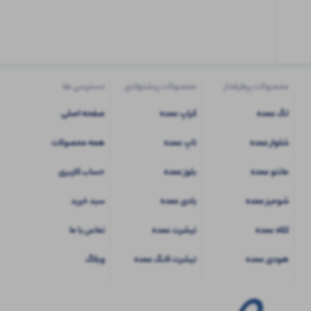
کاربری
شوید
محصولات پرطرفدار
محصولات پیشنهادی
دسترسی ها
لگ عمده
کراپ عمده
صفحه اصلی
شلوار عمده
تاپ عمده
همه محصولات
مانتو عمده
بلوز عمده
حساب کاربری
شومیز عمده
بادی عمده
سبد خرید
کلاه عمده
تیشرت عمده
تماس با ما
هودی عمده
تیشرت لانگ عمده
وبلاگ