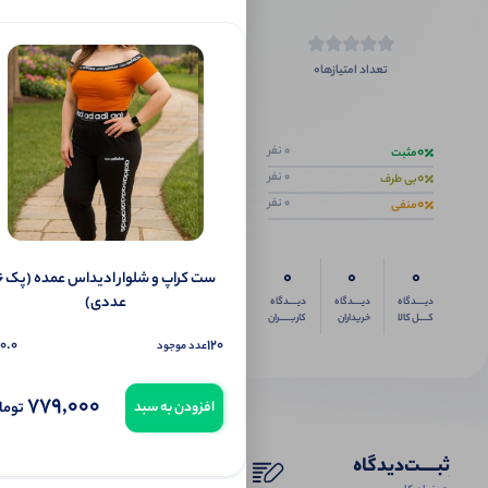
0
تعداد امتیازها
اگر این محص
0
0 نفر
مثبت
0
0 نفر
بی طرف
0
0 نفر
منفی
0
0
0
ست کراپ و شلوار
عددی)
دیــــدگاه
دیــــدگاه
دیــــدگاه
کــــل کالا
خریداران
کاربـــــران
0.0
120
عدد موجود
779,000
توما
افزودن به سبد
ثبـــــت‌دیدگاه