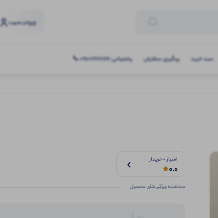
ورود
و عضویت
سبد خرید
پیگیری سفارش
پشتیبانی: 09107467619 📞
امتیاز 0 خریدار
0.0
مشاهده ویژگی‌های محصول