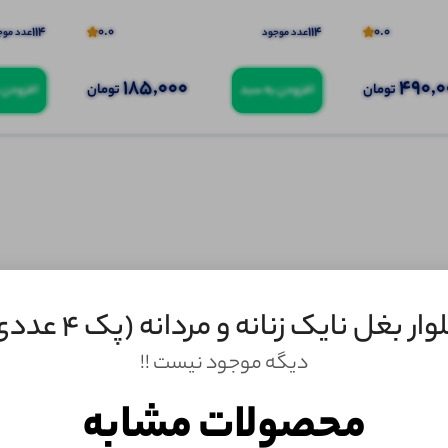
114
0.0
114
0.0
عدد موجود
عدد موج
185,000
490,0
تومان
تومان
افزودن به سبد
افزودن 
ار بغل نایک زنانه و مردانه (پک 4 عددی)
دیگه موجود نیست !!
ثبـــــت‌دیدگاه
محصولات مشابه
به‌عنوان کاربر