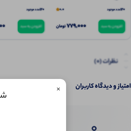
120
0.0
120
عدد موجود
عدد موجود
00
779,000
تومان
افزودن به سبد
افزودن به سبد
نظرات (0)
امتیاز و دیدگاه کاربران
×
شلو
0