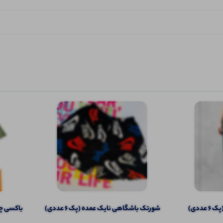
عددی)
شورتک باشگاهی نایک عمده (پک 6 عددی)
باکسی چاپ 