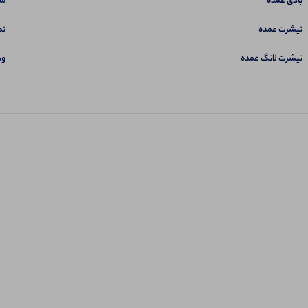
بادی عمده
سب
تیشرت عمده
تم
تیشرت لانگ عمده
وب