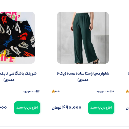
شما هم می‌توانید در مورد این کالا نظر دهید.
ول را قبلا خریده باشید، دیدگاه شما به عنوان خریدار ثبت خواهد شد. همچنین در صورت
تمایل می‌توانید به صورت ناشناس نیز دیدگاه خود را ثبت کنید.
 ادیداس عمده (پک 6
شلوار دمپا راستا ساده عمده (پک 6
عددی)
عددی)
114
0.0
120
عدد موجود
عدد موجود
000
490,000
ن
تومان
افزودن به سبد
افزودن به سبد