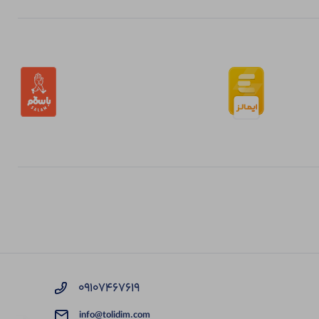
09107467619
info@tolidim.com