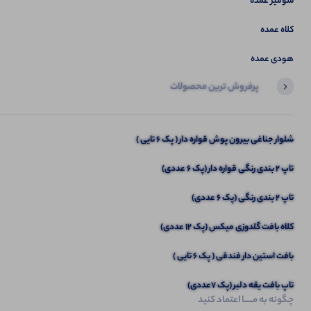
شومیز عمده
کلاه عمده
هودی عمده
پرفروش ترین محصولات
آخرین محصولاتی که بازدید کردید
شلوار بغل نایک زنانه و مردانه (پک 4 عددی)
شلوار جناغی بیرون پوش قواره دار ( پک 6 تایی )
تاپ ۲ بندی رنگی قواره دار (پک 6 عددی)
تاپ 2 بندی رنگی (پک 6 عددی)
کلاه بافت گلدوزی میکس (پک 12 عددی)
بافت استین دار فندقی ( پک 6 تایی )
تاپ بافت یقه دلبر (پک 7عددی)
چگونه به مــــــا اعتماد کنید