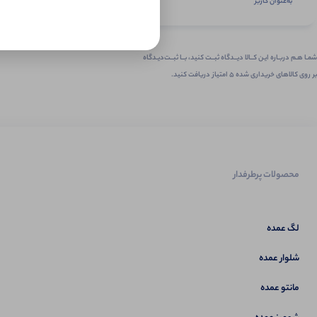
به‌عنوان کاربر
شمـا هـم دربـاره ایـن کــالا دیــدگاه ثبــت کنید، بــا ثبــت‌دیـدگاه
بر روی کالاهای خریداری شده ۵ امتیاز دریافت کنید.
محصولات پرطرفدار
لگ عمده
شلوار عمده
مانتو عمده