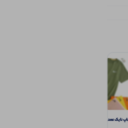
نایک عمده (پک 6 عددی)
شلوار بگ نایک جلو دوخت خط اتو عمده (
6 عددی)️