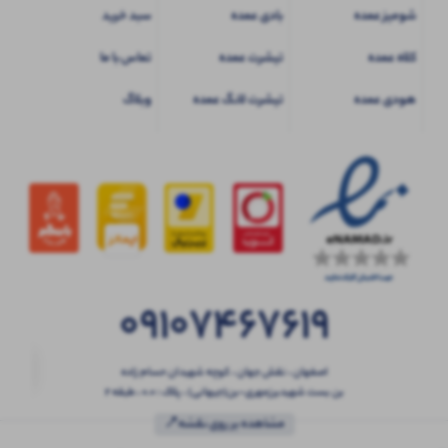
شومیز عمده
بادی عمده
سبد خرید
کلاه عمده
تیشرت عمده
تماس با ما
هودی عمده
تیشرت لانگ عمده
وبلاگ
09107467619
اصفهان ، نقش جهان ، کوچه شهیدان حسام زاده
بن بست شهیدبرزمهری-بن(جیهانی) ، پلاک : 0.0 ، طبقه 2
مشاهده بر روی نقشه📍