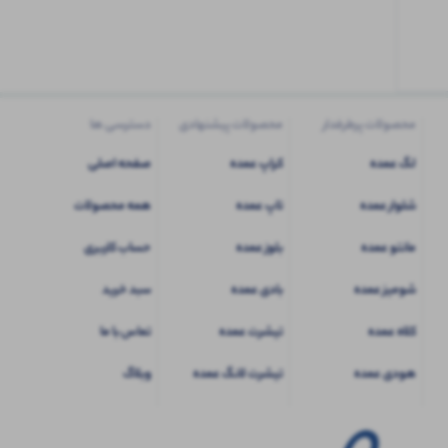
کاربری
شوید
محصولات پرطرفدار
محصولات پیشنهادی
دسترسی ها
لگ عمده
کراپ عمده
صفحه اصلی
شلوار عمده
تاپ عمده
همه محصولات
مانتو عمده
بلوز عمده
حساب کاربری
شومیز عمده
بادی عمده
سبد خرید
کلاه عمده
تیشرت عمده
تماس با ما
هودی عمده
تیشرت لانگ عمده
وبلاگ