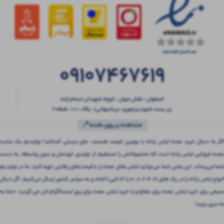
09107467619
اصفهان ، نقش جهان ، کوچه شهیدان حسام زاده
بن بست شهیدبرزمهری-بن(جیهانی) ، پلاک : 0.0 ، طبقه 2
مشاهده بر روی نقشه📍
اگر به دنبال خرید عمده لباس زنانه با بهترین قیمت هستید، جای درستی آمده‌اید! تولیدیم یک سایت
عمده فروشی لباس زنانه است که محصولاتش را مستقیم از تولیدی خودمان و بدون واسطه، به دست
شما می‌رساند. این یعنی شما می‌توانید لباس های عمده را با قیمت‌های رقابتی تهیه کنید. ما در تولیدیم
انواع لباس زنانه را در پک های (2، 4، 6، 8، 10 یا 12 تایی) آماده و به سراسر کشور ارسال می‌کنیم. اگر دنبال
منبعی برای خرید لباس عمده برای مغازه و یا خرید لباس عمده برای پیج اینستاگرام تان می گردید، حتما به
ما سری بزنید!