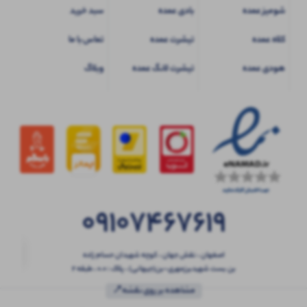
شومیز عمده
بادی عمده
سبد خرید
کلاه عمده
تیشرت عمده
تماس با ما
هودی عمده
تیشرت لانگ عمده
وبلاگ
09107467619
اصفهان ، نقش جهان ، کوچه شهیدان حسام زاده
بن بست شهیدبرزمهری-بن(جیهانی) ، پلاک : 0.0 ، طبقه 2
مشاهده بر روی نقشه📍