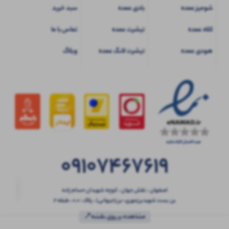
شومیز عمده
بادی عمده
سبد خرید
کلاه عمده
تیشرت عمده
تماس با ما
هودی عمده
تیشرت لانگ عمده
وبلاگ
09107467619
اصفهان ، نقش جهان ، کوچه شهیدان حسام زاده
بن بست شهیدبرزمهری-بن(جیهانی) ، پلاک : 0.0 ، طبقه 2
مشاهده بر روی نقشه📍