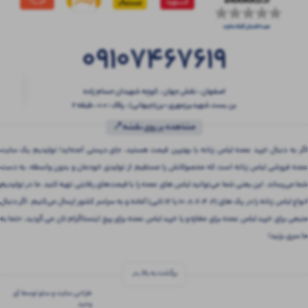
09107467619
اصفهان ، نقش جهان ، کوچه شهیدان حسام زاده
بن بست شهیدبرزمهری-بن(جیهانی) ، پلاک : 0.0 ، طبقه 2
مشاهده بر روی نقشه📍
اگر به دنبال خرید عمده لباس زنانه با بهترین قیمت هستید، جای درستی آمده‌اید! تولیدیم یک سایت
عمده فروشی لباس زنانه است که محصولاتش را مستقیم از تولیدی خودمان و بدون واسطه، به دست
شما می‌رساند. این یعنی شما می‌توانید لباس های عمده را با قیمت‌های رقابتی تهیه کنید. ما در تولیدیم
انواع لباس زنانه را در پک های (2، 4، 6، 8، 10 یا 12 تایی) آماده و به سراسر کشور ارسال می‌کنیم. اگر دنبال
منبعی برای خرید لباس عمده برای مغازه و یا خرید لباس عمده برای پیج اینستاگرام تان می گردید، حتما به
ما سری بزنید!
برگشت به بالا
طراحی سایت و سئو توسط آی
وحید