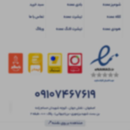
شومیز عمده
بادی عمده
سبد خرید
کلاه عمده
تیشرت عمده
تماس با ما
هودی عمده
تیشرت لانگ عمده
وبلاگ
09107467619
اصفهان ، نقش جهان ، کوچه شهیدان حسام زاده
بن بست شهیدبرزمهری-بن(جیهانی) ، پلاک : 0.0 ، طبقه 2
مشاهده بر روی نقشه📍