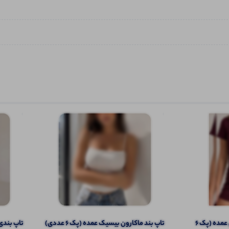
ست کراپ و شورتک استیکری عمده (پک 6
تاپ بند ماکارون بیسیک عمده (پک 6 عددی)
تاپ بندی ا