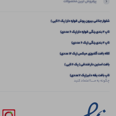
پرفروش ترین محصولات
آخرین محصولاتی که بازدید کردید
ست کراپ و شورتک نایک (پک 6 عددی)
شلوار جناغی بیرون پوش قواره دار ( پک 6 تایی )
تاپ ۲ بندی رنگی قواره دار (پک 6 عددی)
تاپ 2 بندی رنگی (پک 6 عددی)
کلاه بافت گلدوزی میکس (پک 12 عددی)
بافت استین دار فندقی ( پک 6 تایی )
تاپ بافت یقه دلبر (پک 7عددی)
چگونه به مــــــا اعتماد کنید