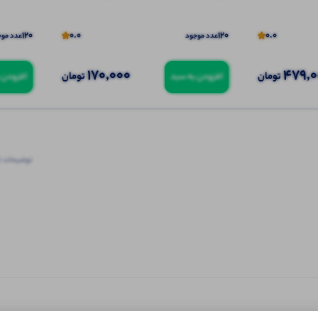
120
0.0
120
0.0
عدد موجود
عدد موج
170,000
479,
تومان
تومان
افزودن به سبد
افزودن 
توضیحات ت