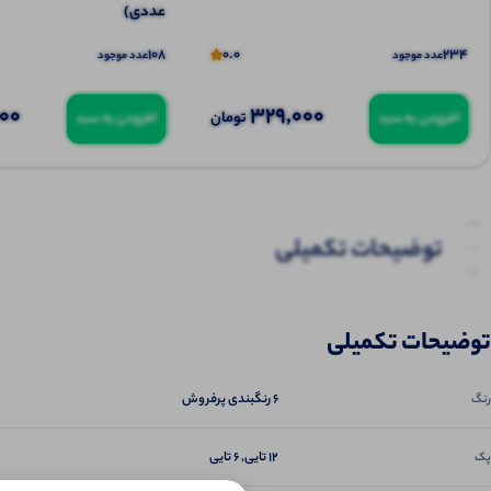
عددی)
108
0.0
234
عدد موجود
عدد موجود
000
329,000
تومان
افزودن به سبد
افزودن به سبد
توضیحات تکمیلی
نظرات (0)
توضیحات تکمیلی
6 رنگبندی پرفروش
رنگ
12 تایی, 6 تایی
پک