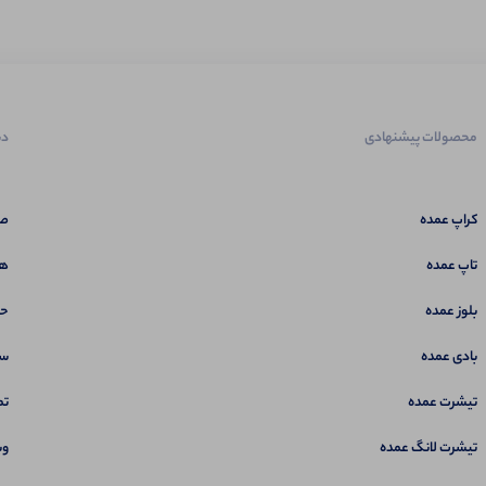
محصولات پیشنهادی
دس
کراپ عمده
صف
تاپ عمده
هم
بلوز عمده
حس
بادی عمده
سب
تیشرت عمده
تم
تیشرت لانگ عمده
وب