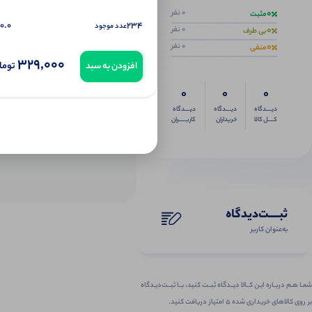
0
0 نفر
مثبت
0.0
234
عدد موجود
0
0 نفر
بی طرف
0
0 نفر
منفی
329,000
توما
افزودن به سبد
0
0
0
دیــــدگاه
دیــــدگاه
دیــــدگاه
کــــل کالا
خریداران
کاربـــــران
ثبـــــت‌دیدگاه
به‌عنوان کاربر
شمـا هـم دربـاره ایـن کــالا دیــدگاه ثبــت کنید، بــا ثبــت‌دیـدگاه
بر روی کالاهای خریداری شده ۵ امتیاز دریافت کنید.