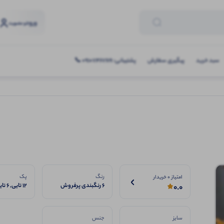
ورود
و عضویت
سبد خرید
پیگیری سفارش
پشتیبانی: 09107467619 📞
رنگ
پک
امتیاز 0 خریدار
6 رنگبندی پرفروش
12 تایی, 6 تایی
0.0
سایز
جنس