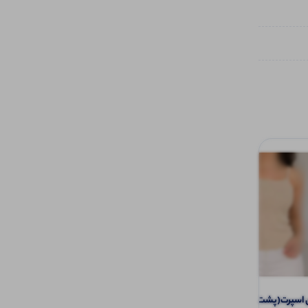
سپرت(پشت کوتاه ) (پک 6 عددی)
تاپ دوبندی سوتینی عمده (پک 6 عددی)