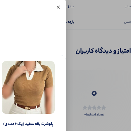
×
سایز فری سایز ۳۶ تا ۴۴
سایز
پارچه سوپر اسپان لاکرا
جنس
امتیاز و دیدگاه کاربران
0
0
تعداد امتیازها
پلوشرت یقه سفید (پک 6 عددی)
اگر این محص