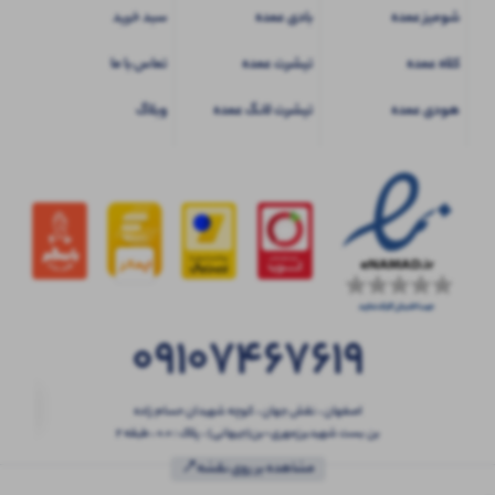
شومیز عمده
بادی عمده
سبد خرید
کلاه عمده
تیشرت عمده
تماس با ما
هودی عمده
تیشرت لانگ عمده
وبلاگ
09107467619
اصفهان ، نقش جهان ، کوچه شهیدان حسام زاده
بن بست شهیدبرزمهری-بن(جیهانی) ، پلاک : 0.0 ، طبقه 2
مشاهده بر روی نقشه📍