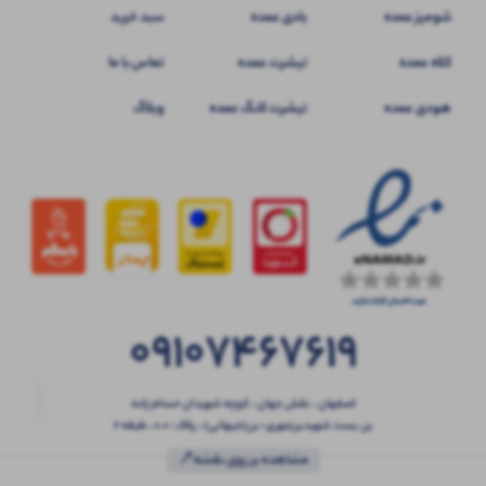
شومیز عمده
بادی عمده
سبد خرید
کلاه عمده
تیشرت عمده
تماس با ما
هودی عمده
تیشرت لانگ عمده
وبلاگ
09107467619
اصفهان ، نقش جهان ، کوچه شهیدان حسام زاده
بن بست شهیدبرزمهری-بن(جیهانی) ، پلاک : 0.0 ، طبقه 2
مشاهده بر روی نقشه📍