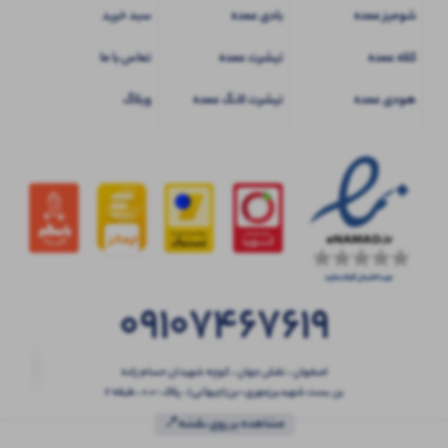
شومیز عمده
بادی عمده
سبد خرید
کلاه عمده
تیشرت عمده
تماس با ما
هودی عمده
تیشرت لانگ عمده
وبلاگ
09107467619
اصفهان ، نقش جهان ، کوچه شهیدان حسام زاده
بن بست شهیدبرزمهری-بن(جیهانی) ، پلاک : 0.0 ، طبقه 2
مشاهده بر روی نقشه📍