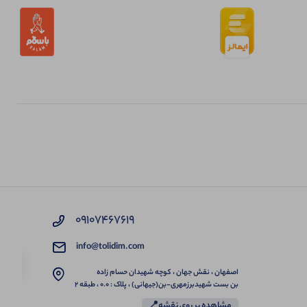
09107467619
info@tolidim.com
اصفهان ، نقش جهان ، کوچه شهیدان حسام زاده
بن بست شهیدبرزمهری-بن(جیهانی) ، پلاک : 0.0 ، طبقه 2
مشاهده بر روی نقشه📍