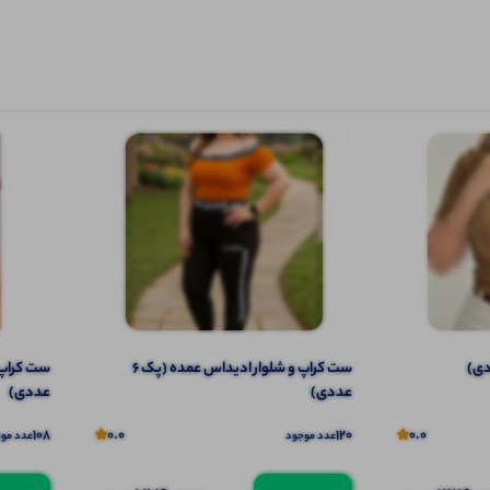
ست کراپ و شلوار ادیداس عمده (پک 6
عددی)
عددی)
108
0.0
120
0.0
عدد موجود
عدد مو