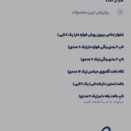
هودی عمده
پرفروش ترین محصولات
آخرین محصولاتی که بازدید کردید
ست جلیقه و سارافن (پک 3 عددی)
شلوار جناغی بیرون پوش قواره دار ( پک 6 تایی )
تاپ ۲ بندی رنگی قواره دار (پک 6 عددی)
تاپ 2 بندی رنگی (پک 6 عددی)
کلاه بافت گلدوزی میکس (پک 12 عددی)
بافت استین دار فندقی ( پک 6 تایی )
تاپ بافت یقه دلبر (پک 7عددی)
چگونه به مــــــا اعتماد کنید