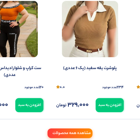
ول را قبلا خریده باشید، دیدگاه شما به عنوان خریدار ثبت خواهد شد. همچنین در صورت
تمایل می‌توانید به صورت ناشناس نیز دیدگاه خود را ثبت کنید.
پلوشرت یقه سفید (پک 6 عددی)
عددی)
120
0.0
234
عدد موجود
عدد موجود
000
329,000
ن
تومان
افزودن به سبد
افزودن به سبد
مشاهده همه محصولات