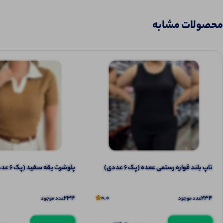
محصولات مشابه
تاپ بلند قواره رستمی عمده (پک 6 عددی)
پلوشرت یقه سفید (پک 6 عددی)
234
0.0
234
عدد موجود
عدد موجود