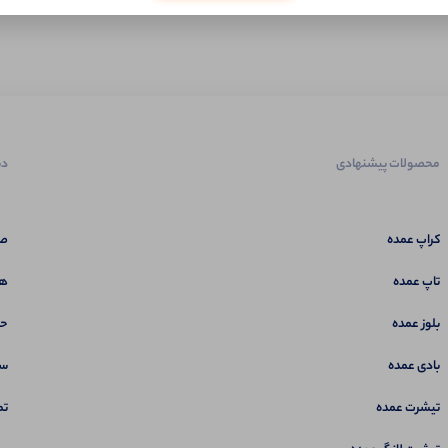
محصولات پیشنهادی
دس
کراپ عمده
صف
تاپ عمده
هم
بلوز عمده
حس
بادی عمده
سب
تیشرت عمده
تم