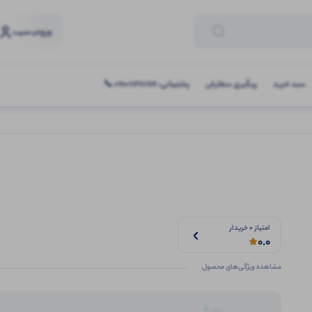
ورود
و عضویت
سبد خرید
پیگیری سفارش
پشتیبانی: 09107467619 📞
امتیاز 0 خریدار
0.0
مشاهده ویژگی‌های محصول