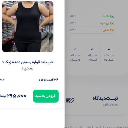
اگر این محص
0
0 نفر
مثبت
0
0 نفر
بی طرف
0
0 نفر
منفی
0
0
0
دیــــدگاه
دیــــدگاه
دیــــدگاه
کــــل کالا
خریداران
کاربـــــران
تاپ بلند قواره رستمی عمده (پک 6
عددی)
0.0
234
عدد موجود
295,000
توما
افزودن به سبد
ثبـــــت‌دیدگاه
به‌عنوان کاربر
شمـا هـم دربـاره ایـن کــالا دیــدگاه ثبــت کنید، بــا ثبــت‌دیـدگاه