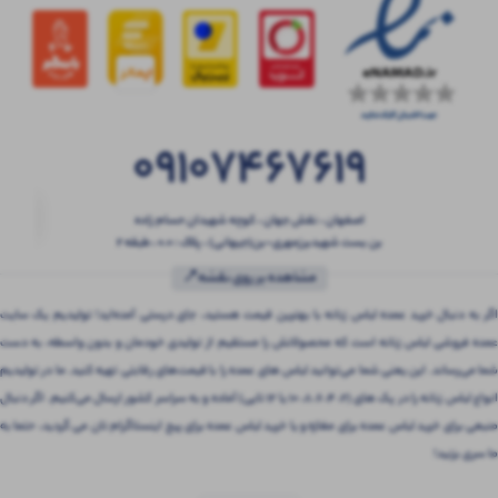
09107467619
اصفهان ، نقش جهان ، کوچه شهیدان حسام زاده
بن بست شهیدبرزمهری-بن(جیهانی) ، پلاک : 0.0 ، طبقه 2
مشاهده بر روی نقشه📍
اگر به دنبال خرید عمده لباس زنانه با بهترین قیمت هستید، جای درستی آمده‌اید! تولیدیم یک سایت
عمده فروشی لباس زنانه است که محصولاتش را مستقیم از تولیدی خودمان و بدون واسطه، به دست
شما می‌رساند. این یعنی شما می‌توانید لباس های عمده را با قیمت‌های رقابتی تهیه کنید. ما در تولیدیم
انواع لباس زنانه را در پک های (2، 4، 6، 8، 10 یا 12 تایی) آماده و به سراسر کشور ارسال می‌کنیم. اگر دنبال
منبعی برای خرید لباس عمده برای مغازه و یا خرید لباس عمده برای پیج اینستاگرام تان می گردید، حتما به
ما سری بزنید!