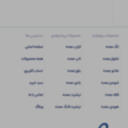
کاربری
شوید
محصولات پرطرفدار
محصولات پیشنهادی
دسترسی ها
لگ عمده
کراپ عمده
صفحه اصلی
شلوار عمده
تاپ عمده
همه محصولات
مانتو عمده
بلوز عمده
حساب کاربری
شومیز عمده
بادی عمده
سبد خرید
کلاه عمده
تیشرت عمده
تماس با ما
هودی عمده
تیشرت لانگ عمده
وبلاگ