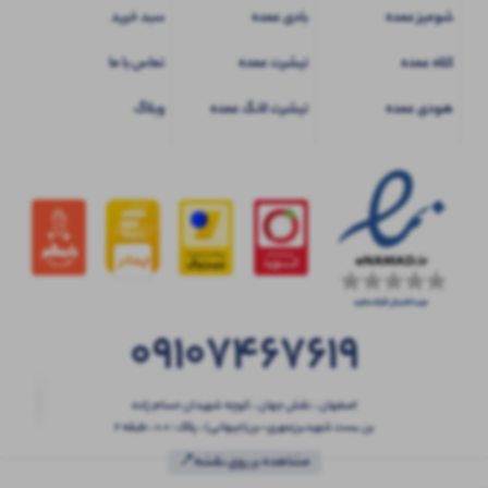
شومیز عمده
بادی عمده
سبد خرید
کلاه عمده
تیشرت عمده
تماس با ما
هودی عمده
تیشرت لانگ عمده
وبلاگ
09107467619
اصفهان ، نقش جهان ، کوچه شهیدان حسام زاده
بن بست شهیدبرزمهری-بن(جیهانی) ، پلاک : 0.0 ، طبقه 2
مشاهده بر روی نقشه📍