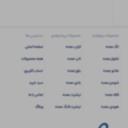
کاربری
شوید
محصولات پرطرفدار
محصولات پیشنهادی
دسترسی ها
لگ عمده
کراپ عمده
صفحه اصلی
شلوار عمده
تاپ عمده
همه محصولات
مانتو عمده
بلوز عمده
حساب کاربری
شومیز عمده
بادی عمده
سبد خرید
کلاه عمده
تیشرت عمده
تماس با ما
هودی عمده
تیشرت لانگ عمده
وبلاگ