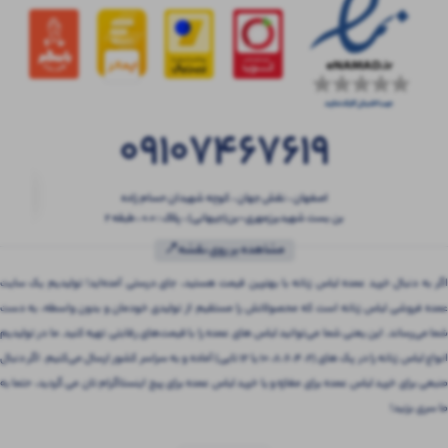
09107467619
اصفهان ، نقش جهان ، کوچه شهیدان حسام زاده
بن بست شهیدبرزمهری-بن(جیهانی) ، پلاک : 0.0 ، طبقه 2
مشاهده بر روی نقشه📍
اگر به دنبال خرید عمده لباس زنانه با بهترین قیمت هستید، جای درستی آمده‌اید! تولیدیم یک سایت
عمده فروشی لباس زنانه است که محصولاتش را مستقیم از تولیدی خودمان و بدون واسطه، به دست
شما می‌رساند. این یعنی شما می‌توانید لباس های عمده را با قیمت‌های رقابتی تهیه کنید. ما در تولیدیم
انواع لباس زنانه را در پک های (2، 4، 6، 8، 10 یا 12 تایی) آماده و به سراسر کشور ارسال می‌کنیم. اگر دنبال
منبعی برای خرید لباس عمده برای مغازه و یا خرید لباس عمده برای پیج اینستاگرام تان می گردید، حتما به
ما سری بزنید!