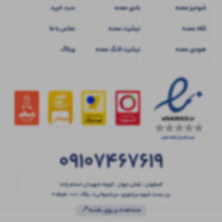
شومیز عمده
بادی عمده
سبد خرید
کلاه عمده
تیشرت عمده
تماس با ما
هودی عمده
تیشرت لانگ عمده
وبلاگ
09107467619
اصفهان ، نقش جهان ، کوچه شهیدان حسام زاده
بن بست شهیدبرزمهری-بن(جیهانی) ، پلاک : 0.0 ، طبقه 2
مشاهده بر روی نقشه📍