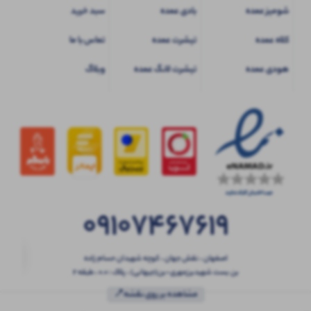
شومیز عمده
بادی عمده
سبد خرید
کلاه عمده
تیشرت عمده
تماس با ما
هودی عمده
تیشرت لانگ عمده
وبلاگ
09107467619
اصفهان ، نقش جهان ، کوچه شهیدان حسام زاده
بن بست شهیدبرزمهری-بن(جیهانی) ، پلاک : 0.0 ، طبقه 2
مشاهده بر روی نقشه📍