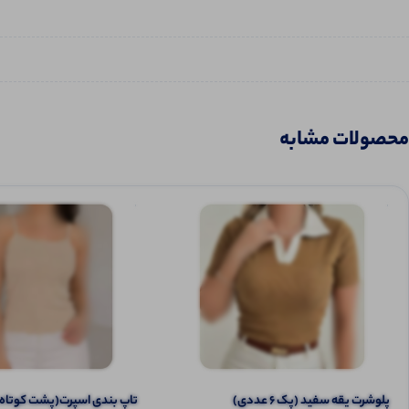
محصولات مشابه
پلوشرت یقه سفید (پک 6 عددی)
تاپ بندی اسپرت(پشت کوتاه ) (پک 