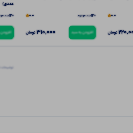
عددی)
120
0.0
120
0.0
عدد موجود
عدد موج
310,000
220,0
تومان
تومان
افزودن به سبد
افزودن 
توضیحات ت