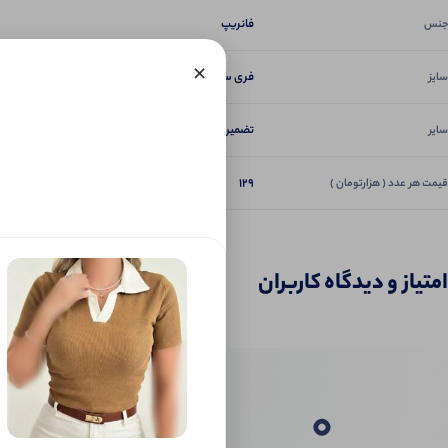
فانریپ
جنس
×
فری سایز
سایز
تضمین دوخت و کیفیت
سایر
129
قیمت هر عدد ( هزارتومان )
امتیاز و دیدگاه کاربران
0