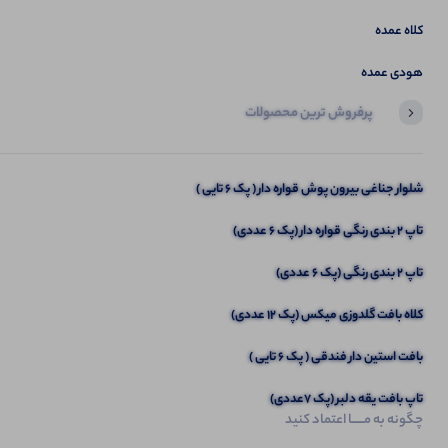
کلاه عمده
هودی عمده
پرفروش ترین محصولات
آخرین محصولاتی که بازدید کردید
سارافون سرشانه زنجیری (پک 6 عددی)
شلوار جناغی بیرون پوش قواره دار ( پک 6 تایی )
تاپ ۲ بندی رنگی قواره دار (پک 6 عددی)
تاپ 2 بندی رنگی (پک 6 عددی)
کلاه بافت گلدوزی میکس (پک 12 عددی)
بافت استین دار فندقی ( پک 6 تایی )
تاپ بافت یقه دلبر (پک 7عددی)
چگونه به مــــــا اعتماد کنید