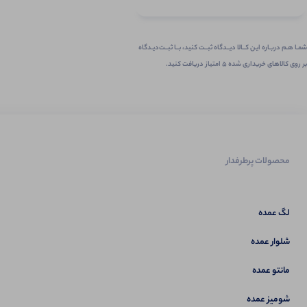
شمـا هـم دربـاره ایـن کــالا دیــدگاه ثبــت کنید، بــا ثبــت‌دیـدگاه
بر روی کالاهای خریداری شده ۵ امتیاز دریافت کنید.
محصولات پرطرفدار
لگ عمده
شلوار عمده
مانتو عمده
شومیز عمده