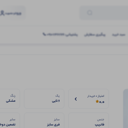
ورود
و عضویت
سبد خرید
پیگیری سفارش
پشتیبانی: 09107467619 📞
پک
رنگ
امتیاز 0 خریدار
6 تایی
مشکی
0.0
جنس
سایز
سایر
فانریپ
فری سایز
تضمین دوخت