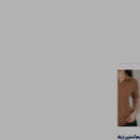
تیشرت نیم آستین (یقه مردانه ) (پک 6
تاپ عروسکی یقه خشتی عمده (پک 6 عددی)