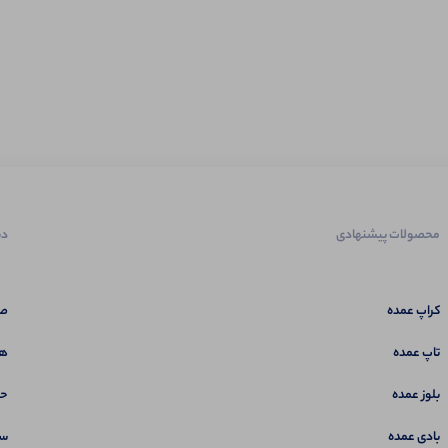
محصولات پیشنهادی
دس
کراپ عمده
صف
تاپ عمده
هم
بلوز عمده
حس
بادی عمده
سب