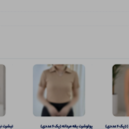
6 عددی)
پولوشرت یقه مردانه (پک 6 عددی)