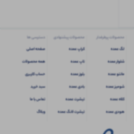
کاربری
شوید
محصولات پرطرفدار
محصولات پیشنهادی
دسترسی ها
لگ عمده
کراپ عمده
صفحه اصلی
شلوار عمده
تاپ عمده
همه محصولات
مانتو عمده
بلوز عمده
حساب کاربری
شومیز عمده
بادی عمده
سبد خرید
کلاه عمده
تیشرت عمده
تماس با ما
هودی عمده
تیشرت لانگ عمده
وبلاگ