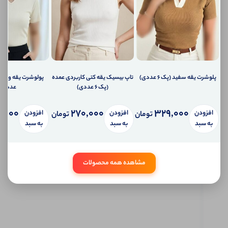
شما
اطلاع
دهیم؟
ارسال
ایمیل
به
ایمیل
شما
پلوشرت یقه سفید (پک 6 عددی)
تاپ بیسیک یقه کتی کاربردی عمده
ارسال
(پک 6 عددی)
عددی)
پیامک
به
تلفن
,000
270,000
329,000
افزودن
افزودن
افزودن
تومان
تومان
همراه
به سبد
به سبد
به سبد
شما
سیستم
پیام
شخصی
مشاهده همه محصولات
آی شاپ
ابتدا
وارد
حساب