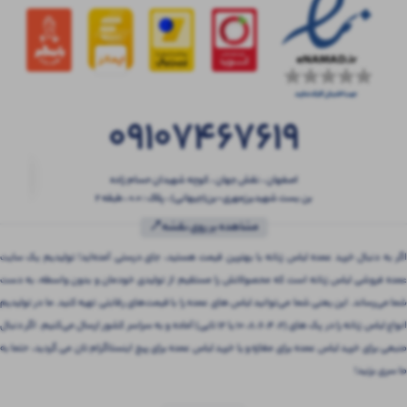
09107467619
اصفهان ، نقش جهان ، کوچه شهیدان حسام زاده
بن بست شهیدبرزمهری-بن(جیهانی) ، پلاک : 0.0 ، طبقه 2
مشاهده بر روی نقشه📍
اگر به دنبال خرید عمده لباس زنانه با بهترین قیمت هستید، جای درستی آمده‌اید! تولیدیم یک سایت
عمده فروشی لباس زنانه است که محصولاتش را مستقیم از تولیدی خودمان و بدون واسطه، به دست
شما می‌رساند. این یعنی شما می‌توانید لباس های عمده را با قیمت‌های رقابتی تهیه کنید. ما در تولیدیم
انواع لباس زنانه را در پک های (2، 4، 6، 8، 10 یا 12 تایی) آماده و به سراسر کشور ارسال می‌کنیم. اگر دنبال
منبعی برای خرید لباس عمده برای مغازه و یا خرید لباس عمده برای پیج اینستاگرام تان می گردید، حتما به
ما سری بزنید!