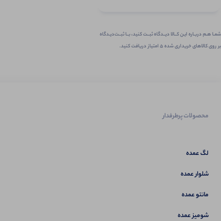
شمـا هـم دربـاره ایـن کــالا دیــدگاه ثبــت کنید، بــا ثبــت‌دیـدگاه
بر روی کالاهای خریداری شده ۵ امتیاز دریافت کنید.
محصولات پرطرفدار
لگ عمده
شلوار عمده
مانتو عمده
شومیز عمده