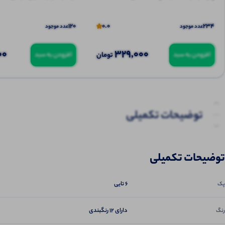
120
0.0
234
عدد موجود
عدد موجود
00
329,000
تومان
افزودن به سبد
افزودن به سبد
توضیحات تکمیلی
نظرات (0)
توضیحات تکمیلی
6 تایی
پک
دارای 12 رنگبندی
رنگ