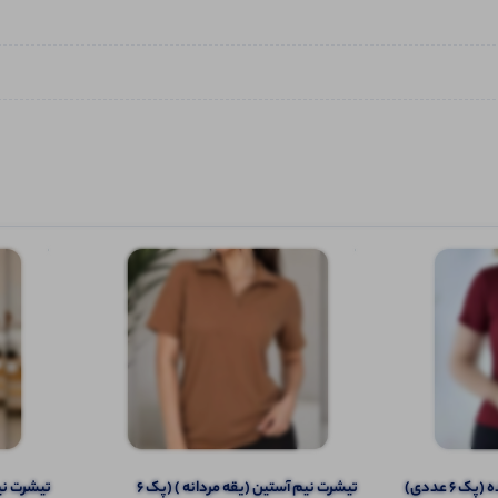
 6 عددی)
تیشرت نیم آستین (یقه مردانه ) (پک 6