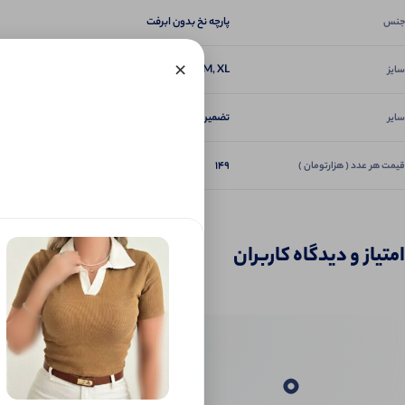
پارچه نخ بدون ابرفت
جنس
×
L, M, XL
سایز
تضمین دوخت و کیفیت
سایر
149
قیمت هر عدد ( هزارتومان )
امتیاز و دیدگاه کاربران
0