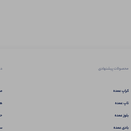
محصولات پیشنهادی
دس
کراپ عمده
صف
تاپ عمده
هم
بلوز عمده
حس
بادی عمده
سب