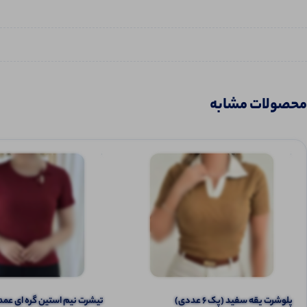
محصولات مشابه
پلوشرت یقه سفید (پک 6 عددی)
تیشرت نیم‌ استین گره ای عمده (پک