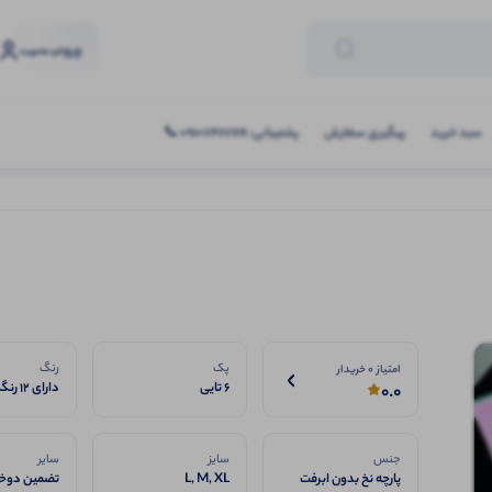
ورود
و عضویت
سبد خرید
پیگیری سفارش
پشتیبانی: 09107467619 📞
پک
رنگ
امتیاز 0 خریدار
6 تایی
دارای 12 رنگبندی
0.0
جنس
سایز
سایر
پارچه نخ بدون ابرفت
L, M, XL
تضمین دوخت