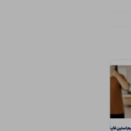
تیشرت نیم استین قاپکدار دکمه عمده (پک 6
تاپ بند ماکارون بیسیک عمده (پک 6 عددی)