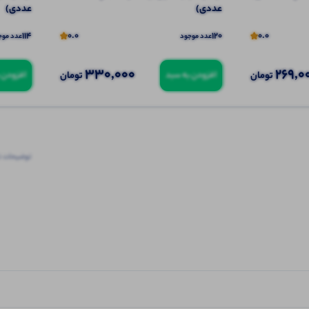
عددی)
عددی)
114
0.0
120
0.0
عدد موجود
عدد موج
330,000
269,0
تومان
تومان
افزودن به سبد
افزودن 
توضیحات ت