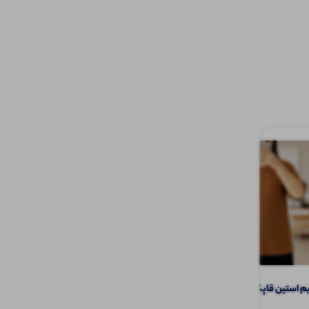
تیشرت نیم استین قاپکدار دکمه عمده (پک 6
پولوشرت یقه مردانه (پک 6 عددی)