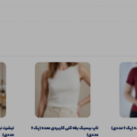
 6 عددی)
تاپ بیسیک یقه کتی کاربردی عمده (پک 6
عددی)
عددی)