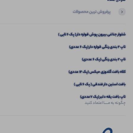
هودی عمده
پرفروش ترین محصولات
آخرین محصولاتی که بازدید کردید
تیشرت پنبه یقه دلبری (پک 8 عددی)
شلوار جناغی بیرون پوش قواره دار ( پک 6 تایی )
تاپ ۲ بندی رنگی قواره دار (پک 6 عددی)
تاپ 2 بندی رنگی (پک 6 عددی)
کلاه بافت گلدوزی میکس (پک 12 عددی)
بافت استین دار فندقی ( پک 6 تایی )
تاپ بافت یقه دلبر (پک 7عددی)
چگونه به مــــــا اعتماد کنید