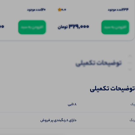
120
0.0
234
عدد موجود
عدد موجود
00
329,000
تومان
افزودن به سبد
افزودن به سبد
توضیحات تکمیلی
نظرات (0)
توضیحات تکمیلی
8 تایی
پک
دارای 8 رنگبندی پر فروش
رنگ