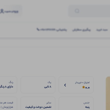
ورود
و عضویت
سبد خرید
پیگیری سفارش
پشتیبانی: 09107467619 📞
پک
رنگ
امتیاز 0 خریدار
8 تایی
دارای 8
0.0
فروش
جنس
سایر
قیمت هر عدد
پنبه
تضمین دوخت و کیفیت
هزارتومان )