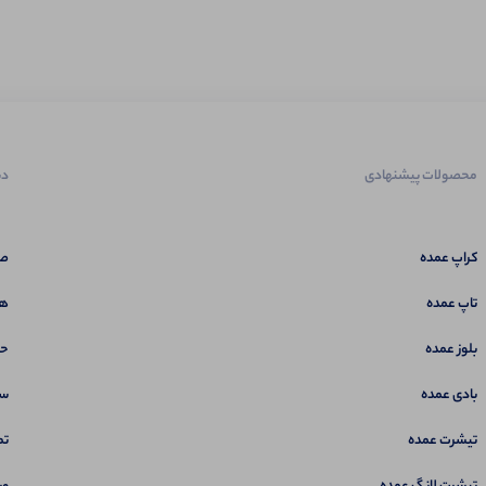
محصولات پیشنهادی
دس
کراپ عمده
صف
تاپ عمده
هم
بلوز عمده
حس
بادی عمده
سب
تیشرت عمده
تم