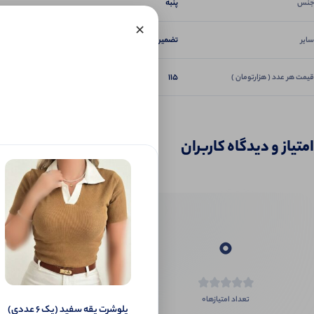
پنبه
جنس
×
تضمین دوخت و کیفیت
سایر
115
قیمت هر عدد ( هزارتومان )
امتیاز و دیدگاه کاربران
0
0
تعداد امتیازها
پلوشرت یقه سفید (پک 6 عددی)