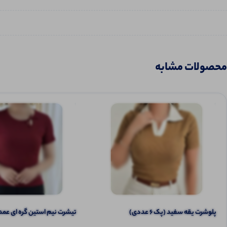
محصولات مشابه
پلوشرت یقه سفید (پک 6 عددی)
تیشرت نیم‌ استین گره ای عمده (پک