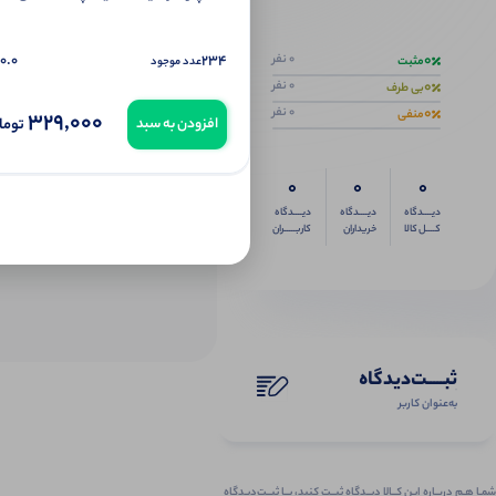
اگر این محص
0
0.0
234
0 نفر
مثبت
عدد موجود
0
0 نفر
بی طرف
0
0 نفر
منفی
329,000
توما
افزودن به سبد
0
0
0
دیــــدگاه
دیــــدگاه
دیــــدگاه
کــــل کالا
خریداران
کاربـــــران
ثبـــــت‌دیدگاه
به‌عنوان کاربر
شمـا هـم دربـاره ایـن کــالا دیــدگاه ثبــت کنید، بــا ثبــت‌دیـدگاه