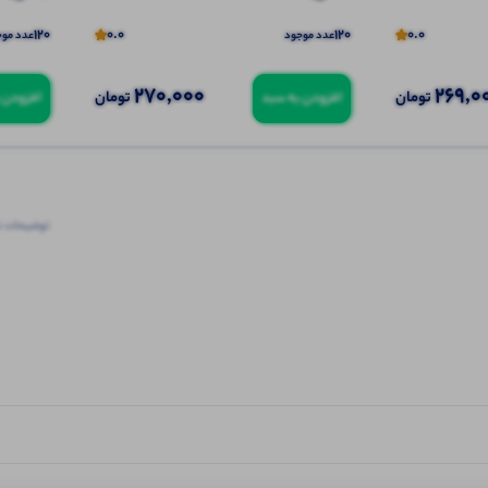
120
0.0
120
0.0
عدد موجود
عدد موج
270,000
269,0
تومان
تومان
افزودن به سبد
افزودن 
توضیحات ت