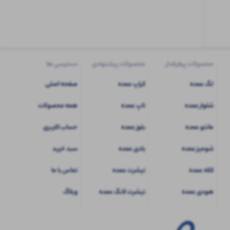
کاربری
شوید
محصولات پرطرفدار
محصولات پیشنهادی
دسترسی ها
لگ عمده
کراپ عمده
صفحه اصلی
شلوار عمده
تاپ عمده
همه محصولات
مانتو عمده
بلوز عمده
حساب کاربری
شومیز عمده
بادی عمده
سبد خرید
کلاه عمده
تیشرت عمده
تماس با ما
هودی عمده
تیشرت لانگ عمده
وبلاگ