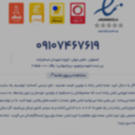
09107467619
اصفهان ، نقش جهان ، کوچه شهیدان حسام زاده
بن بست شهیدبرزمهری-بن(جیهانی) ، پلاک : 0.0 ، طبقه 2
مشاهده بر روی نقشه📍
اگر به دنبال خرید عمده لباس زنانه با بهترین قیمت هستید، جای درستی آمده‌اید! تولیدیم یک سایت
عمده فروشی لباس زنانه است که محصولاتش را مستقیم از تولیدی خودمان و بدون واسطه، به دست
شما می‌رساند. این یعنی شما می‌توانید لباس های عمده را با قیمت‌های رقابتی تهیه کنید. ما در تولیدیم
انواع لباس زنانه را در پک های (2، 4، 6، 8، 10 یا 12 تایی) آماده و به سراسر کشور ارسال می‌کنیم. اگر دنبال
منبعی برای خرید لباس عمده برای مغازه و یا خرید لباس عمده برای پیج اینستاگرام تان می گردید، حتما به
ما سری بزنید!