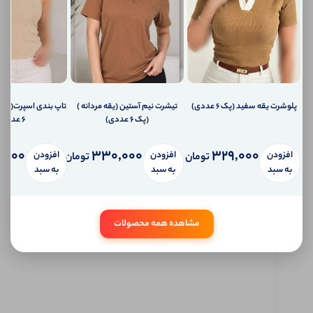
شما
اطلاع
دهیم؟
ارسال
ایمیل
به
ایمیل
شما
پلوشرت یقه سفید (پک 6 عددی)
تیشرت نیم آستین (یقه مردانه )
تاپ بندی اسپرت(پشت
ارسال
(پک 6 عددی)
6 عددی)
پیامک
به
تلفن
,000
330,000
329,000
افزودن
افزودن
افزودن
تومان
تومان
همراه
به سبد
به سبد
به سبد
شما
سیستم
پیام
شخصی
مشاهده همه محصولات
آی شاپ
ابتدا
وارد
حساب