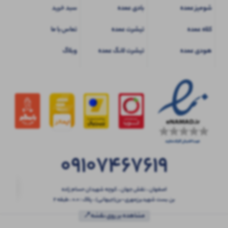
شومیز عمده
بادی عمده
سبد خرید
کلاه عمده
تیشرت عمده
تماس با ما
هودی عمده
تیشرت لانگ عمده
وبلاگ
09107467619
اصفهان ، نقش جهان ، کوچه شهیدان حسام زاده
بن بست شهیدبرزمهری-بن(جیهانی) ، پلاک : 0.0 ، طبقه 2
مشاهده بر روی نقشه📍