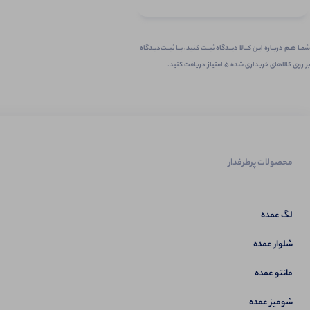
شمـا هـم دربـاره ایـن کــالا دیــدگاه ثبــت کنید، بــا ثبــت‌دیـدگاه
بر روی کالاهای خریداری شده ۵ امتیاز دریافت کنید.
محصولات پرطرفدار
لگ عمده
شلوار عمده
مانتو عمده
شومیز عمده