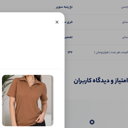
نخ پنبه سوپر
جنس
×
فری سایز
سایز
تضمین دوخت و کیفیت
سایر
132
قیمت هر عدد ( هزارتومان )
امتیاز و دیدگاه کاربران
0