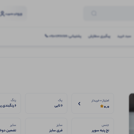
ورود
و عضویت
سبد خرید
پیگیری سفارش
پشتیبانی: 09107467619 📞
پک
رنگ
امتیاز 0 خریدار
6 تایی
6 رنگبندی پرفروش
0.0
جنس
سایز
سایر
نخ پنبه سوپر
فری سایز
تضمین دوخت