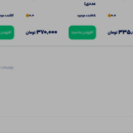
عددی)
117
0.0
108
0.0
عدد موجود
عدد موج
370,000
335,
تومان
تومان
افزودن به سبد
افزودن 
توضیحات ت