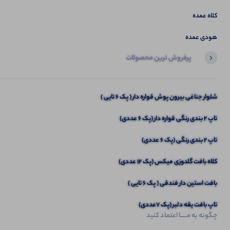
کلاه عمده
هودی عمده
پرفروش ترین محصولات
آخرین محصولاتی که بازدید کردید
تیشرت لانگ 3 خرس (پک 6 عددی)
شلوار جناغی بیرون پوش قواره دار ( پک 6 تایی )
تاپ ۲ بندی رنگی قواره دار (پک 6 عددی)
تاپ 2 بندی رنگی (پک 6 عددی)
کلاه بافت گلدوزی میکس (پک 12 عددی)
بافت استین دار فندقی ( پک 6 تایی )
تاپ بافت یقه دلبر (پک 7عددی)
چگونه به مــــــا اعتماد کنید