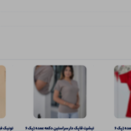
تیشرت نیم آستین نیم زیپ عمده (پک 6
تیشرت قاپک دار سر استین دکمه عمده (پک 6
تونیک فینگ