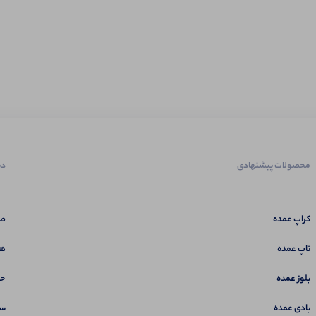
محصولات پیشنهادی
دس
کراپ عمده
صف
تاپ عمده
هم
بلوز عمده
حس
بادی عمده
سب