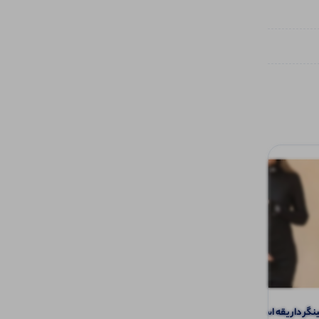
ر دار یقه اسکی (پک 3 عددی)
تیشرت چاپ و نگین چتر عمده (پک 5 عددی)