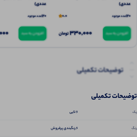
عددی)
عددی)️
120
0.0
120
عدد موجود
عدد موجود
000
330,000
تومان
افزودن به سبد
افزودن به سبد
توضیحات تکمیلی
نظرات (0)
توضیحات تکمیلی
6 تایی
پک
6 رنگبندی پرفروش
رنگ