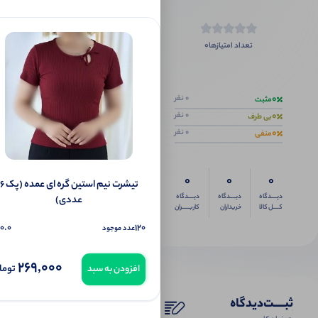
0
تعداد امتیازها
اگر این محص
0
0 نفر
مثبت
0
0 نفر
بی طرف
0
0 نفر
منفی
0
0
0
تیشرت نیم‌ استین گره ای عمده (پک
دیــــدگاه
دیــــدگاه
دیــــدگاه
عددی)
کــــل کالا
خریداران
کاربـــــران
0.0
120
عدد موجود
269,000
توما
افزودن به سبد
ثبـــــت‌دیدگاه