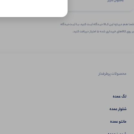
به‌عنوان کاربر
شمـا هـم دربـاره ایـن کــالا دیــدگاه ثبــت کنید، بــا ثبــت‌دیـدگاه
بر روی کالاهای خریداری شده ۵ امتیاز دریافت کنید.
محصولات پرطرفدار
لگ عمده
شلوار عمده
مانتو عمده