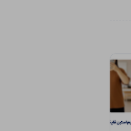
تیشرت نیم استین قاپکدار دکمه عمده (پک 6
تیشرت چاپ و نگین قلب عمده (پک 5 عددی)