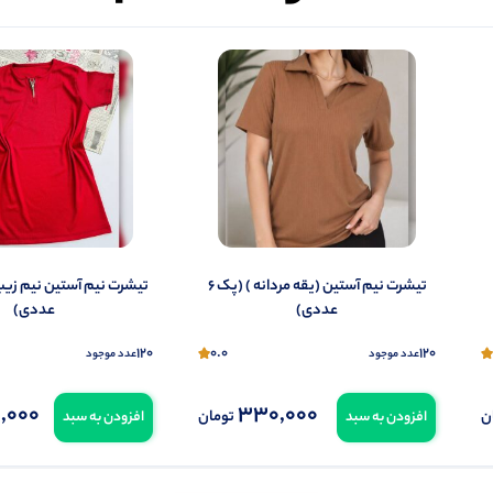
شما هم می‌توانید در مورد این کالا نظر دهید.
ول را قبلا خریده باشید، دیدگاه شما به عنوان خریدار ثبت خواهد شد. همچنین در صورت
تمایل می‌توانید به صورت ناشناس نیز دیدگاه خود را ثبت کنید.
 6
تیشرت نیم آستین (یقه مردانه ) (پک 6
عددی)
عددی)️
120
0.0
120
عدد موجود
عدد موجود
,000
330,000
ن
تومان
افزودن به سبد
افزودن به سبد