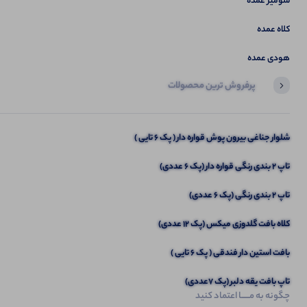
شومیز عمده
کلاه عمده
هودی عمده
پرفروش ترین محصولات
آخرین محصولاتی که بازدید کردید
شلوار جناغی بیرون پوش قواره دار ( پک 6 تایی )
تیشرت لانگ نگین کاری میکی‌موس (پک 4عددی)
تاپ ۲ بندی رنگی قواره دار (پک 6 عددی)
تاپ 2 بندی رنگی (پک 6 عددی)
کلاه بافت گلدوزی میکس (پک 12 عددی)
بافت استین دار فندقی ( پک 6 تایی )
تاپ بافت یقه دلبر (پک 7عددی)
چگونه به مــــــا اعتماد کنید