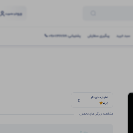
ورود
و عضویت
سبد خرید
پیگیری سفارش
پشتیبانی: 09107467619 📞
امتیاز 0 خریدار
0.0
مشاهده ویژگی‌های محصول