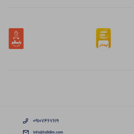
09107467619
info@tolidim.com