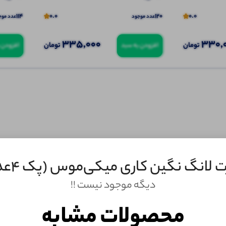
114
0.0
120
0.0
عدد موجود
عدد موج
335,000
330,
تومان
تومان
افزودن به سبد
افزودن 
 لانگ نگین کاری میکی‌موس (پک 4عددی)
دیگه موجود نیست !!
ثبـــــت‌دیدگاه
محصولات مشابه
به‌عنوان کاربر