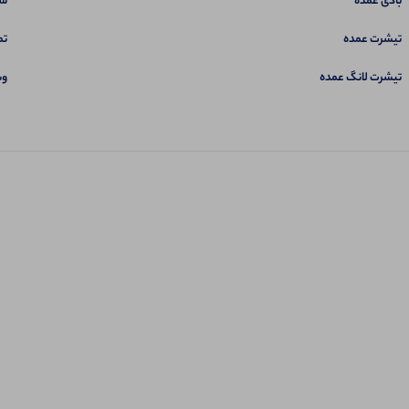
بادی عمده
سب
تیشرت عمده
تم
تیشرت لانگ عمده
وب