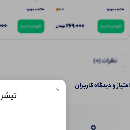
120
0.0
120
عدد موجود
عدد موجود
000
269,000
تومان
افزودن به سبد
افزودن به سبد
نظرات (0)
امتیاز و دیدگاه کاربران
×
تیشرت
0