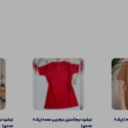
تیشرت نیم آستین (یقه مردانه ) (پک 6
تیشرت نیم آستین نیم زیپ عمده (پک 6
عددی)️
عددی)