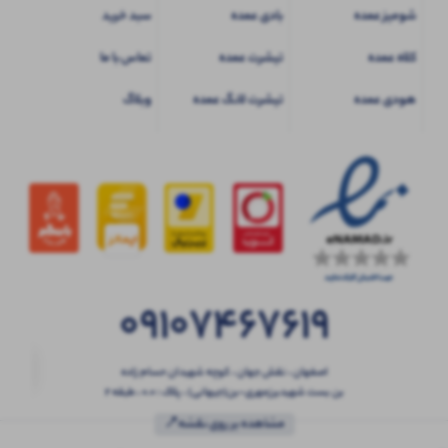
شومیز عمده
بادی عمده
سبد خرید
کلاه عمده
تیشرت عمده
تماس با ما
هودی عمده
تیشرت لانگ عمده
وبلاگ
09107467619
اصفهان ، نقش جهان ، کوچه شهیدان حسام زاده
بن بست شهیدبرزمهری-بن(جیهانی) ، پلاک : 0.0 ، طبقه 2
مشاهده بر روی نقشه📍