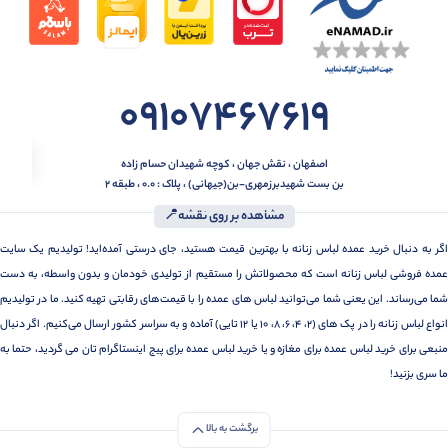
09107467619
اصفهان ، نقش جهان ، کوچه شهیدان حسام زاده
بن بست شهیدبرزمهری-بن(جیهانی) ، پلاک : 0.0 ، طبقه 2
مشاهده بر روی نقشه📍
اگر به دنبال خرید عمده لباس زنانه با بهترین قیمت هستید، جای درستی آمده‌اید! تولیدیم یک سایت
عمده فروشی لباس زنانه است که محصولاتش را مستقیم از تولیدی خودمان و بدون واسطه، به دست
شما می‌رساند. این یعنی شما می‌توانید لباس های عمده را با قیمت‌های رقابتی تهیه کنید. ما در تولیدیم
انواع لباس زنانه را در پک های (2، 4، 6، 8، 10 یا 12 تایی) آماده و به سراسر کشور ارسال می‌کنیم. اگر دنبال
منبعی برای خرید لباس عمده برای مغازه و یا خرید لباس عمده برای پیج اینستاگرام تان می گردید، حتما به
ما سری بزنید!
برگشت به بالا