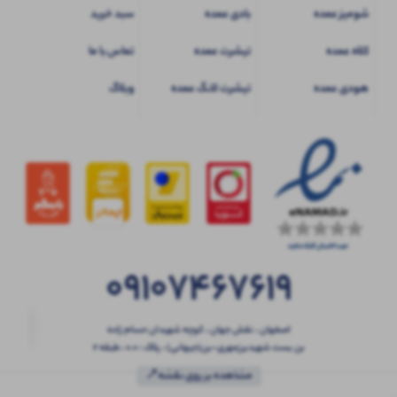
شومیز عمده
بادی عمده
سبد خرید
کلاه عمده
تیشرت عمده
تماس با ما
هودی عمده
تیشرت لانگ عمده
وبلاگ
09107467619
اصفهان ، نقش جهان ، کوچه شهیدان حسام زاده
بن بست شهیدبرزمهری-بن(جیهانی) ، پلاک : 0.0 ، طبقه 2
مشاهده بر روی نقشه📍