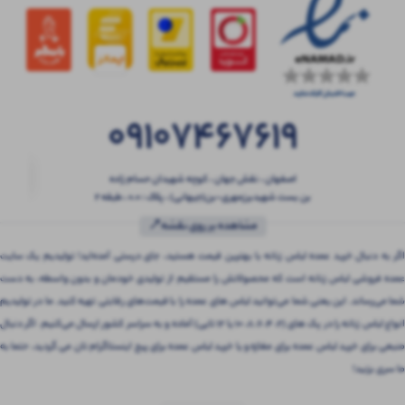
09107467619
اصفهان ، نقش جهان ، کوچه شهیدان حسام زاده
بن بست شهیدبرزمهری-بن(جیهانی) ، پلاک : 0.0 ، طبقه 2
مشاهده بر روی نقشه📍
اگر به دنبال خرید عمده لباس زنانه با بهترین قیمت هستید، جای درستی آمده‌اید! تولیدیم یک سایت
عمده فروشی لباس زنانه است که محصولاتش را مستقیم از تولیدی خودمان و بدون واسطه، به دست
شما می‌رساند. این یعنی شما می‌توانید لباس های عمده را با قیمت‌های رقابتی تهیه کنید. ما در تولیدیم
انواع لباس زنانه را در پک های (2، 4، 6، 8، 10 یا 12 تایی) آماده و به سراسر کشور ارسال می‌کنیم. اگر دنبال
منبعی برای خرید لباس عمده برای مغازه و یا خرید لباس عمده برای پیج اینستاگرام تان می گردید، حتما به
ما سری بزنید!