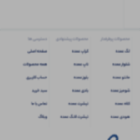
کاربری
شوید
محصولات پرطرفدار
محصولات پیشنهادی
دسترسی ها
لگ عمده
کراپ عمده
صفحه اصلی
شلوار عمده
تاپ عمده
همه محصولات
مانتو عمده
بلوز عمده
حساب کاربری
شومیز عمده
بادی عمده
سبد خرید
کلاه عمده
تیشرت عمده
تماس با ما
هودی عمده
تیشرت لانگ عمده
وبلاگ