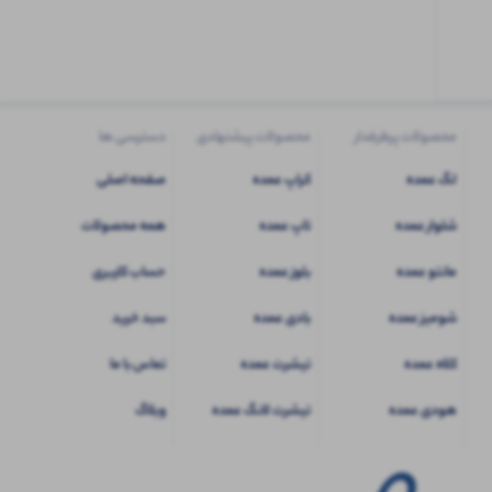
کاربری
شوید
محصولات پرطرفدار
محصولات پیشنهادی
دسترسی ها
لگ عمده
کراپ عمده
صفحه اصلی
شلوار عمده
تاپ عمده
همه محصولات
مانتو عمده
بلوز عمده
حساب کاربری
شومیز عمده
بادی عمده
سبد خرید
کلاه عمده
تیشرت عمده
تماس با ما
هودی عمده
تیشرت لانگ عمده
وبلاگ