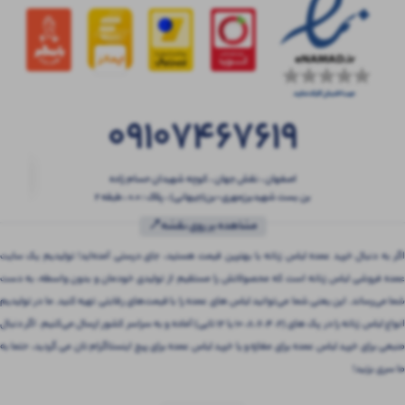
09107467619
اصفهان ، نقش جهان ، کوچه شهیدان حسام زاده
بن بست شهیدبرزمهری-بن(جیهانی) ، پلاک : 0.0 ، طبقه 2
مشاهده بر روی نقشه📍
اگر به دنبال خرید عمده لباس زنانه با بهترین قیمت هستید، جای درستی آمده‌اید! تولیدیم یک سایت
عمده فروشی لباس زنانه است که محصولاتش را مستقیم از تولیدی خودمان و بدون واسطه، به دست
شما می‌رساند. این یعنی شما می‌توانید لباس های عمده را با قیمت‌های رقابتی تهیه کنید. ما در تولیدیم
انواع لباس زنانه را در پک های (2، 4، 6، 8، 10 یا 12 تایی) آماده و به سراسر کشور ارسال می‌کنیم. اگر دنبال
منبعی برای خرید لباس عمده برای مغازه و یا خرید لباس عمده برای پیج اینستاگرام تان می گردید، حتما به
ما سری بزنید!